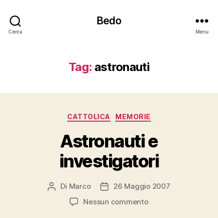
Bedo
Cerca
Menu
Tag:
astronauti
Categorie
CATTOLICA
MEMORIE
Astronauti e
investigatori
Di
Marco
26 Maggio 2007
Autore
Data
articolo
dell'articolo
su
Nessun commento
Astronauti