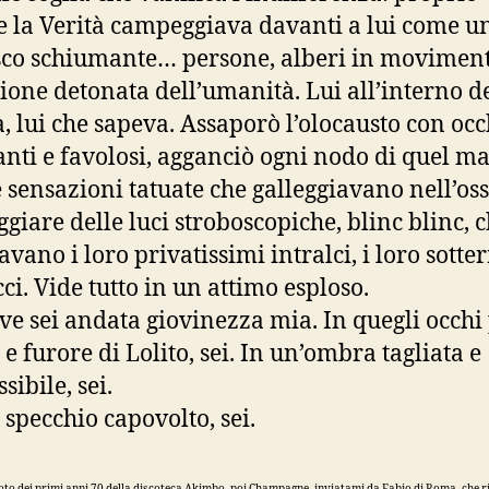
 la Verità campeggiava davanti a lui come u
co schiumante… persone, alberi in moviment
ione detonata dell’umanità. Lui all’interno d
, lui che sapeva. Assaporò l’olocausto con occ
anti e favolosi, agganciò ogni nodo di quel m
e sensazioni tatuate che galleggiavano nell’os
ggiare delle luci stroboscopiche, blinc blinc, 
vano i loro privatissimi intralci, i loro sotte
ci. Vide tutto in un attimo esploso.
ve sei andata giovinezza mia. In quegli occhi
 e furore di Lolito, sei. In un’ombra tagliata e
sibile, sei.
 specchio capovolto, sei.
foto dei primi anni 70 della discoteca Akimbo, poi Champagne, inviatami da Fabio di Roma, che r