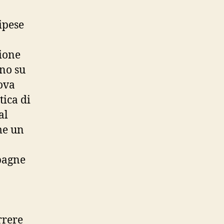
o
ipese
zione
ono su
ova
tica di
al
me un
pagne
rrere