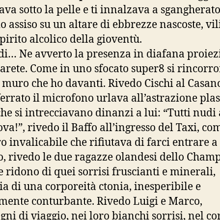
ava sotto la pelle e ti innalzava a sgangherat
o assiso su un altare di ebbrezze nascoste, vil
pirito alcolico della gioventù.
rdi… Ne avverto la presenza in diafana proie
parete. Come in uno sfocato super8 si rincorr
 muro che ho davanti. Rivedo Cischi al Casan
ferrato il microfono urlava all’astrazione plas
che si intrecciavano dinanzi a lui: “Tutti nudi 
va!”, rivedo il Baffo all’ingresso del Taxi, co
o invalicabile che rifiutava di farci entrare a
o, rivedo le due ragazze olandesi dello Cham
 ridono di quei sorrisi fruscianti e minerali,
ia di una corporeità ctonia, inesperibile e
mente conturbante. Rivedo Luigi e Marco,
ni di viaggio, nei loro bianchi sorrisi, nel co