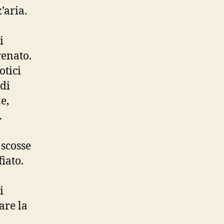
’aria.
i
renato.
otici
 di
e,
…
 scosse
iato.
i
are la