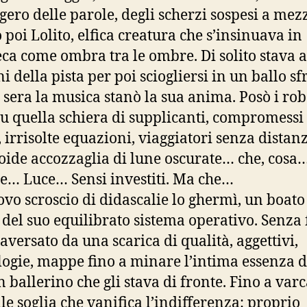
ggero delle parole, degli scherzi sospesi a mezz
 poi Lolito, elfica creatura che s’insinuava in
eca come ombra tra le ombre. Di solito stava a
i della pista per poi sciogliersi in un ballo sf
 sera la musica stanò la sua anima. Posò i rob
su quella schiera di supplicanti, compromessi
, irrisolte equazioni, viaggiatori senza distanz
oide accozzaglia di lune oscurate… che, cosa
e… Luce… Sensi investiti. Ma che…
vo scroscio di didascalie lo ghermì, un boato
 del suo equilibrato sistema operativo. Senza f
raversato da una scarica di qualità, aggettivi,
ogie, mappe fino a minare l’intima essenza d
n ballerino che gli stava di fronte. Fino a varc
le soglia che vanifica l’indifferenza: proprio