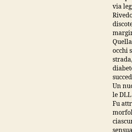
via le
Rivedo
discot
margin
Quella
occhi 
strada
diabet
succed
Un nuo
le DLL
Fu att
morfol
ciascu
sensua