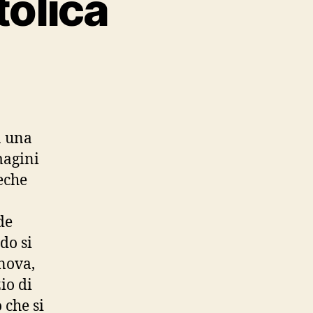
tolica
scoteche
ttolica
a una
magini
eche
de
do si
anova,
io di
 che si