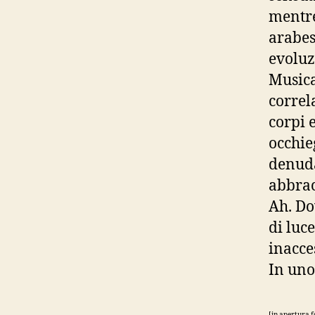
mentre
arabes
evoluz
Musica
correl
corpi 
occhie
denuda
abbrac
Ah. Do
di luce
inacces
In uno
[in apertura 