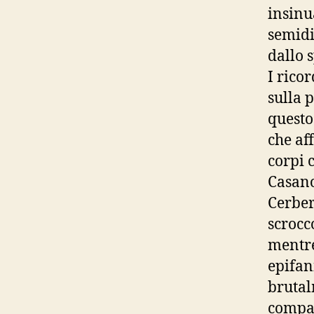
insinu
semidi
dallo s
I rico
sulla 
questo
che af
corpi 
Casano
Cerber
scrocc
mentre
epifan
brutal
compag