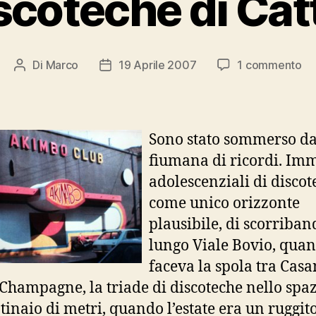
scoteche di Cat
su
Di
Marco
19 Aprile 2007
1 commento
Autore
Data
Le
articolo
dell'articolo
di
di
Ca
Sono stato sommerso d
fiumana di ricordi. Im
adolescenziali di discot
come unico orizzonte
plausibile, di scorriban
lungo Viale Bovio, quan
faceva la spola tra Cas
 Champagne, la triade di discoteche nello spaz
tinaio di metri, quando l’estate era un ruggito