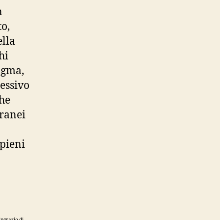
n
o,
ella
hi
agma,
sessivo
che
rranei
 pieni
ingrazio di