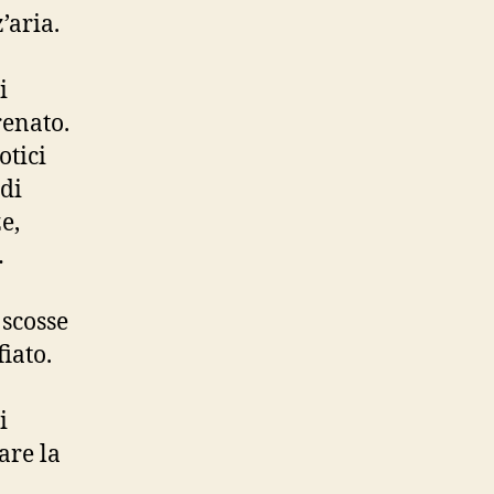
’aria.
i
renato.
otici
 di
e,
…
 scosse
iato.
i
are la