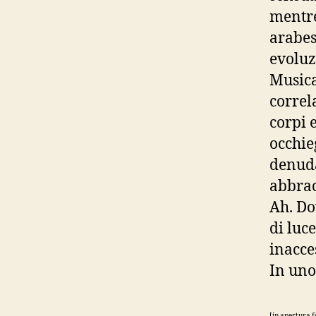
mentre
arabes
evoluz
Musica
correl
corpi 
occhie
denuda
abbrac
Ah. Do
di luce
inacces
In uno
[in apertura 