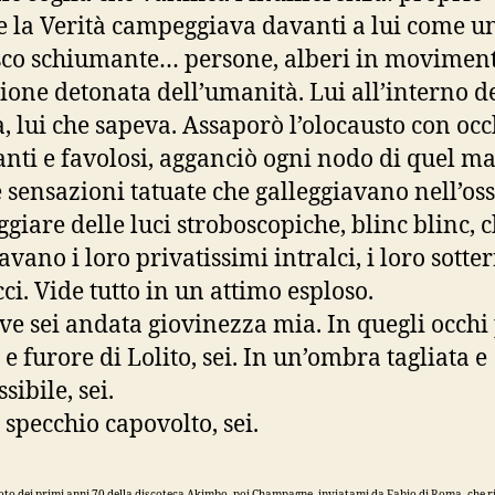
 la Verità campeggiava davanti a lui come u
co schiumante… persone, alberi in moviment
ione detonata dell’umanità. Lui all’interno d
, lui che sapeva. Assaporò l’olocausto con occ
anti e favolosi, agganciò ogni nodo di quel m
e sensazioni tatuate che galleggiavano nell’os
ggiare delle luci stroboscopiche, blinc blinc, 
vano i loro privatissimi intralci, i loro sotte
ci. Vide tutto in un attimo esploso.
ve sei andata giovinezza mia. In quegli occhi
 e furore di Lolito, sei. In un’ombra tagliata e
sibile, sei.
 specchio capovolto, sei.
foto dei primi anni 70 della discoteca Akimbo, poi Champagne, inviatami da Fabio di Roma, che r