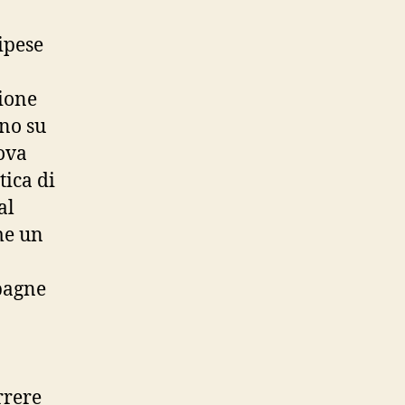
o
ipese
zione
ono su
ova
tica di
al
me un
pagne
rrere