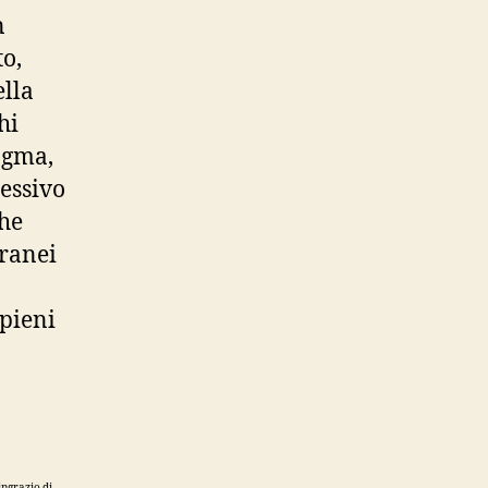
n
o,
ella
hi
agma,
sessivo
che
rranei
 pieni
ingrazio di