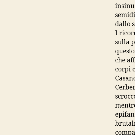
insinu
semidi
dallo s
I rico
sulla 
questo
che af
corpi 
Casano
Cerber
scrocc
mentre
epifan
brutal
compag