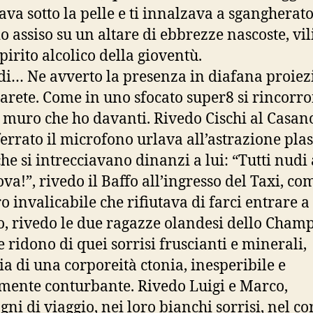
ava sotto la pelle e ti innalzava a sgangherat
o assiso su un altare di ebbrezze nascoste, vil
pirito alcolico della gioventù.
rdi… Ne avverto la presenza in diafana proie
parete. Come in uno sfocato super8 si rincorr
 muro che ho davanti. Rivedo Cischi al Casan
ferrato il microfono urlava all’astrazione plas
che si intrecciavano dinanzi a lui: “Tutti nudi 
va!”, rivedo il Baffo all’ingresso del Taxi, co
o invalicabile che rifiutava di farci entrare a
o, rivedo le due ragazze olandesi dello Cham
 ridono di quei sorrisi fruscianti e minerali,
ia di una corporeità ctonia, inesperibile e
mente conturbante. Rivedo Luigi e Marco,
ni di viaggio, nei loro bianchi sorrisi, nel co