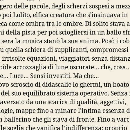
ggero delle parole, degli scherzi sospesi a mezz
 poi Lolito, elfica creatura che s’insinuava in
eca come ombra tra le ombre. Di solito stava a
i della pista per poi sciogliersi in un ballo sf
 sera la musica stanò la sua anima. Posò i rob
su quella schiera di supplicanti, compromessi
, irrisolte equazioni, viaggiatori senza distanz
oide accozzaglia di lune oscurate… che, cosa
e… Luce… Sensi investiti. Ma che…
vo scroscio di didascalie lo ghermì, un boato
 del suo equilibrato sistema operativo. Senza f
raversato da una scarica di qualità, aggettivi,
ogie, mappe fino a minare l’intima essenza d
n ballerino che gli stava di fronte. Fino a varc
le soglia che vanifica l’indifferenza: proprio