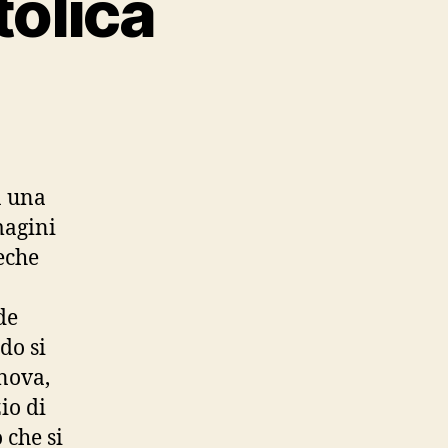
tolica
scoteche
ttolica
a una
magini
eche
de
do si
anova,
io di
 che si