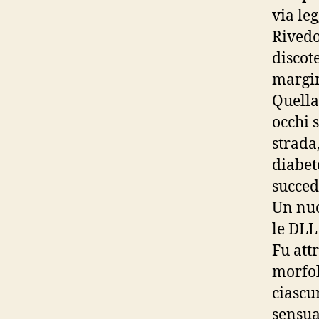
via le
Rivedo
discot
margin
Quella
occhi 
strada
diabet
succed
Un nuo
le DLL
Fu att
morfol
ciascu
sensua