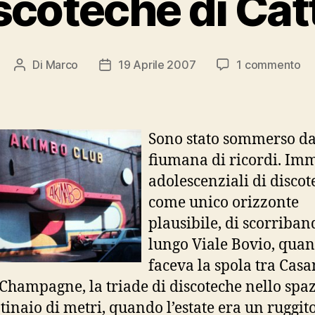
scoteche di Cat
su
Di
Marco
19 Aprile 2007
1 commento
Autore
Data
Le
articolo
dell'articolo
di
di
Ca
Sono stato sommerso d
fiumana di ricordi. Im
adolescenziali di discot
come unico orizzonte
plausibile, di scorriban
lungo Viale Bovio, quan
faceva la spola tra Cas
 Champagne, la triade di discoteche nello spaz
tinaio di metri, quando l’estate era un ruggito