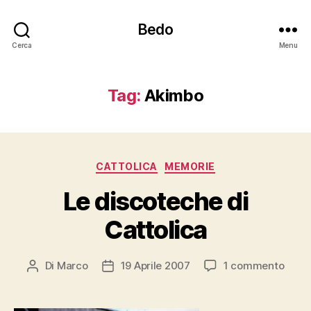
Bedo
Cerca
Menu
Tag:
Akimbo
Categorie
CATTOLICA
MEMORIE
Le discoteche di
Cattolica
su
Di
Marco
19 Aprile 2007
1 commento
Autore
Data
Le
articolo
dell'articolo
disc
di