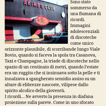
Sono stato
Catto
sommerso da
una fiumana di
ricordi.
Immagini
adolescenziali
di discoteche
come unico
orizzonte plausibile, di scorribande lungo Viale
Bovio, quando si faceva la spola tra Casanova,
Taxi e Champagne, la triade di discoteche nello
spazio di un centinaio di metri, quando l’estate
era un ruggito che si insinuava sotto la pelle e ti
innalzava a sgangherato semidio assiso su un
altare di ebbrezze nascoste, vilipese dallo
spirito alcolico della gioventù.
I ricordi… Ne avverto la presenza in diafana
proiezione sulla parete. Come in uno sfocato