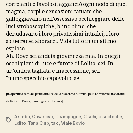
correlanti e favolosi, agganciò ogni nodo di quel
magma, corpi e sensazioni tatuate che
galleggiavano nell’ossessivo occhieggiare delle
luci stroboscopiche, blinc blinc, che
denudavano i loro privatissimi intralci, i loro
sotterranei abbracci. Vide tutto in un attimo
esploso.
Ah. Dove sei andata giovinezza mia. In quegli
occhi pieni di luce e furore di Lolito, sei. In
un’ombra tagliata e inaccessibile, sei.
In uno specchio capovolto, sei.
[in apertura foto dei primi anni 70 della discoteca Akimbo, poi Champagne, inviatami
da Fabio di Roma, che ringrazio di cuore]
Akimbo
,
Casanova
,
Champagne
,
Cischi
,
discoteche
,
Tag
Lolito
,
Tana Club
,
taxi
,
Viale Bovio