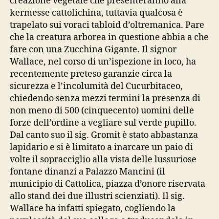
creazione vegetale che presenteranno alla
kermesse cattolichina, tuttavia qualcosa è
trapelato sui voraci tabloid d’oltremanica. Pare
che la creatura arborea in questione abbia a che
fare con una Zucchina Gigante. Il signor
Wallace, nel corso di un’ispezione in loco, ha
recentemente preteso garanzie circa la
sicurezza e l’incolumità del Cucurbitaceo,
chiedendo senza mezzi termini la presenza di
non meno di 500 (cinquecento) uomini delle
forze dell’ordine a vegliare sul verde pupillo.
Dal canto suo il sig. Gromit è stato abbastanza
lapidario e si è limitato a inarcare un paio di
volte il sopracciglio alla vista delle lussuriose
fontane dinanzi a Palazzo Mancini (il
municipio di Cattolica, piazza d’onore riservata
allo stand dei due illustri scienziati). Il sig.
Wallace ha infatti spiegato, cogliendo la