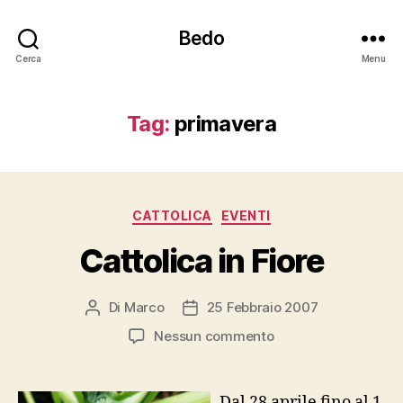
Bedo
Cerca
Menu
Tag:
primavera
Categorie
CATTOLICA
EVENTI
Cattolica in Fiore
Di
Marco
25 Febbraio 2007
Autore
Data
articolo
dell'articolo
su
Nessun commento
Cattolica
in
Fiore
Dal 28 aprile fino al 1