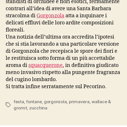
standisti di orchidee e fiori esotici, fermamente
contrari all’idea di avere una Santa Barbara
stracolma di
Gorgonzola
atta a inquinare i
delicati effluvi delle loro ardite composizioni
floreali.
Una notizia dell’ultima ora accredita l’ipotesi
che si stia lavorando a una particolare versione
di Gorgonzola che recepisca le spore dei fiori e
le restituisca sotto forma di un più accettabile
aroma di
squacquerone
, in definitiva giudicato
meno invasivo rispetto alla pungente fragranza
del cugino lombardo.
Si tratta infine serratamente sul Pecorino.
festa
,
fontane
,
gorgonzola
,
primavera
,
wallace &
Tag
gromit
,
zucchina