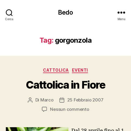
Bedo
Cerca
Menu
Tag:
gorgonzola
Categorie
CATTOLICA
EVENTI
Cattolica in Fiore
Di
Marco
25 Febbraio 2007
Autore
Data
articolo
dell'articolo
su
Nessun commento
Cattolica
in
Fiore
Dal 28 aprile fino al 1