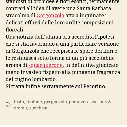
standisti di orchidee e fiori esotici, fermamente
contrari all’idea di avere una Santa Barbara
stracolma di
Gorgonzola
atta a inquinare i
delicati effluvi delle loro ardite composizioni
floreali.
Una notizia dell’ultima ora accredita l’ipotesi
che si stia lavorando a una particolare versione
di Gorgonzola che recepisca le spore dei fiori e
le restituisca sotto forma di un più accettabile
aroma di
squacquerone
, in definitiva giudicato
meno invasivo rispetto alla pungente fragranza
del cugino lombardo.
Si tratta infine serratamente sul Pecorino.
festa
,
fontane
,
gorgonzola
,
primavera
,
wallace &
Tag
gromit
,
zucchina