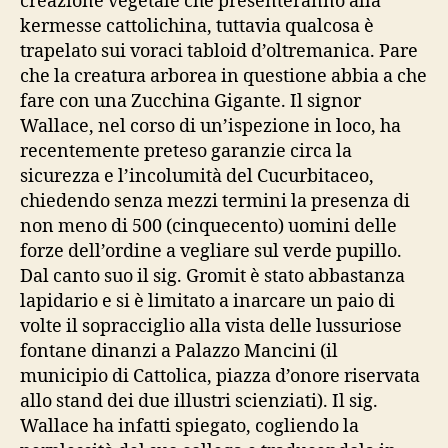
creazione vegetale che presenteranno alla
kermesse cattolichina, tuttavia qualcosa è
trapelato sui voraci tabloid d’oltremanica. Pare
che la creatura arborea in questione abbia a che
fare con una Zucchina Gigante. Il signor
Wallace, nel corso di un’ispezione in loco, ha
recentemente preteso garanzie circa la
sicurezza e l’incolumità del Cucurbitaceo,
chiedendo senza mezzi termini la presenza di
non meno di 500 (cinquecento) uomini delle
forze dell’ordine a vegliare sul verde pupillo.
Dal canto suo il sig. Gromit è stato abbastanza
lapidario e si è limitato a inarcare un paio di
volte il sopracciglio alla vista delle lussuriose
fontane dinanzi a Palazzo Mancini (il
municipio di Cattolica, piazza d’onore riservata
allo stand dei due illustri scienziati). Il sig.
Wallace ha infatti spiegato, cogliendo la