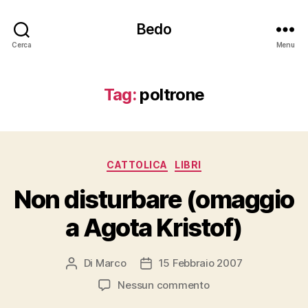
Bedo
Cerca
Menu
Tag:
poltrone
Categorie
CATTOLICA
LIBRI
Non disturbare (omaggio
a Agota Kristof)
Di
Marco
15 Febbraio 2007
Autore
Data
articolo
dell'articolo
su
Nessun commento
Non