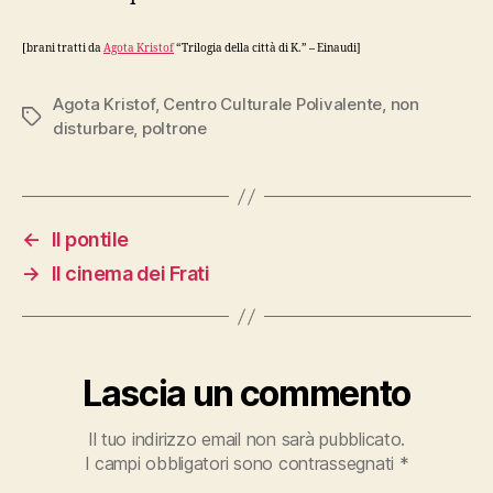
[brani tratti da
Agota Kristof
“Trilogia della città di K.” – Einaudi]
Agota Kristof
,
Centro Culturale Polivalente
,
non
Tag
disturbare
,
poltrone
←
Il pontile
→
Il cinema dei Frati
Lascia un commento
Il tuo indirizzo email non sarà pubblicato.
I campi obbligatori sono contrassegnati
*