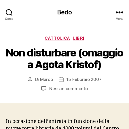
Bedo
Cerca
Menu
Categorie
CATTOLICA
LIBRI
Non disturbare (omaggio
a Agota Kristof)
Di
Marco
15 Febbraio 2007
Autore
Data
articolo
dell'articolo
su
Nessun commento
Non
disturbare
(omaggio
a
Agota
In occasione dell’entrata in funzione della
Kristof)
nuove torre libraria da 4000 volumi del Centro