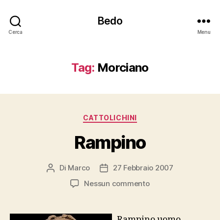
Bedo
Cerca
Menu
Tag:
Morciano
Categorie
CATTOLICHINI
Rampino
Di
Marco
27 Febbraio 2007
Autore
Data
articolo
dell'articolo
su
Nessun commento
Rampino
Rampino uomo