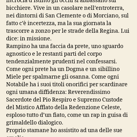
incrocia d’istinto gli occhi si abbassano sul
bicchiere. Vive in un casolare nell’entroterra,
nei dintorni di San Clemente o di Morciano, sul
fatto c’è incertezza, ma la sua giornata la
trascorre a zonzo per le strade della Regina. Lui
dice: in missione.
Rampino ha una faccia da prete, uno sguardo
agnostico e le restanti parti del corpo
tendenzialmente prudenti nel confessarsi.
Come ogni prete ha un Dogma e un sibillino
Miele per spalmarne gli osanna. Come ogni
Notabile ha i suoi titoli onorifici per scardinare
ogni umana diffidenza: Reverendissimo
Sacerdote del Pio Respiro e Supremo Custode
del Mistico Afflato della Redenzione Celeste,
esploso tutto d’un fiato, come un rap in guisa di
grimaldello dialogico.
Proprio stamane ho assistito ad una delle sue