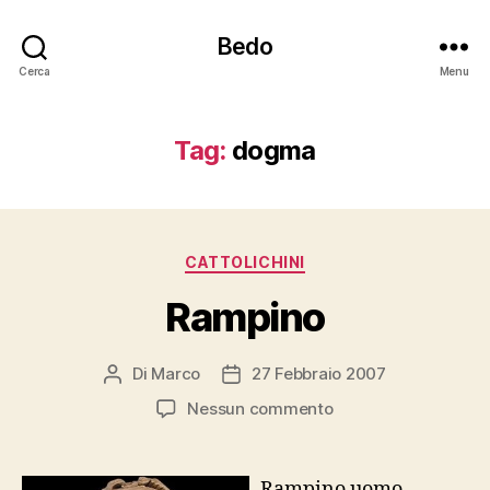
Bedo
Cerca
Menu
Tag:
dogma
Categorie
CATTOLICHINI
Rampino
Di
Marco
27 Febbraio 2007
Autore
Data
articolo
dell'articolo
su
Nessun commento
Rampino
Rampino uomo