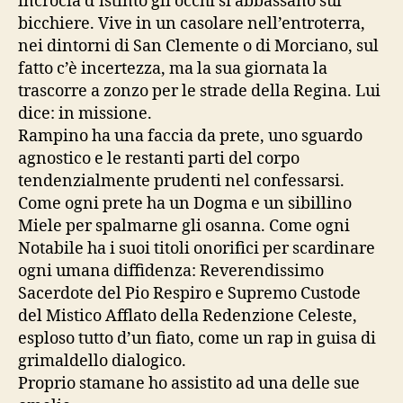
incrocia d’istinto gli occhi si abbassano sul
bicchiere. Vive in un casolare nell’entroterra,
nei dintorni di San Clemente o di Morciano, sul
fatto c’è incertezza, ma la sua giornata la
trascorre a zonzo per le strade della Regina. Lui
dice: in missione.
Rampino ha una faccia da prete, uno sguardo
agnostico e le restanti parti del corpo
tendenzialmente prudenti nel confessarsi.
Come ogni prete ha un Dogma e un sibillino
Miele per spalmarne gli osanna. Come ogni
Notabile ha i suoi titoli onorifici per scardinare
ogni umana diffidenza: Reverendissimo
Sacerdote del Pio Respiro e Supremo Custode
del Mistico Afflato della Redenzione Celeste,
esploso tutto d’un fiato, come un rap in guisa di
grimaldello dialogico.
Proprio stamane ho assistito ad una delle sue