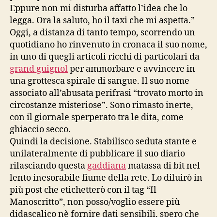
Eppure non mi disturba affatto l’idea che lo
legga. Ora la saluto, ho il taxi che mi aspetta.”
Oggi, a distanza di tanto tempo, scorrendo un
quotidiano ho rinvenuto in cronaca il suo nome,
in uno di quegli articoli ricchi di particolari da
grand guignol
per ammorbare e avvincere in
una grottesca spirale di sangue. Il suo nome
associato all’abusata perifrasi “trovato morto in
circostanze misteriose”. Sono rimasto inerte,
con il giornale sperperato tra le dita, come
ghiaccio secco.
Quindi la decisione. Stabilisco seduta stante e
unilateralmente di pubblicare il suo diario
rilasciando questa
gaddiana
matassa di bit nel
lento inesorabile fiume della rete. Lo diluirò in
più post che etichetterò con il tag “Il
Manoscritto”, non posso/voglio essere più
didascalico nè fornire dati sensibili, spero che