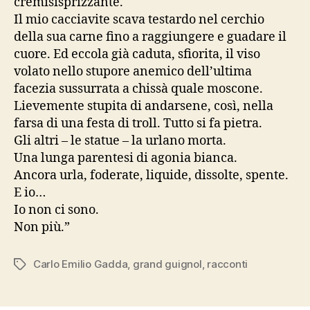
cremisisprizzante.
Il mio cacciavite scava testardo nel cerchio
della sua carne fino a raggiungere e guadare il
cuore. Ed eccola già caduta, sfiorita, il viso
volato nello stupore anemico dell’ultima
facezia sussurrata a chissà quale moscone.
Lievemente stupita di andarsene, così, nella
farsa di una festa di troll. Tutto si fa pietra.
Gli altri – le statue – la urlano morta.
Una lunga parentesi di agonia bianca.
Ancora urla, foderate, liquide, dissolte, spente.
E io…
Io non ci sono.
Non più.”
Carlo Emilio Gadda
,
grand guignol
,
racconti
Tag