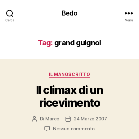
Bedo
Cerca
Menu
Tag:
grand guignol
Categorie
IL MANOSCRITTO
Il climax di un
ricevimento
Di
Marco
24 Marzo 2007
Autore
Data
articolo
dell'articolo
su
Nessun commento
Il