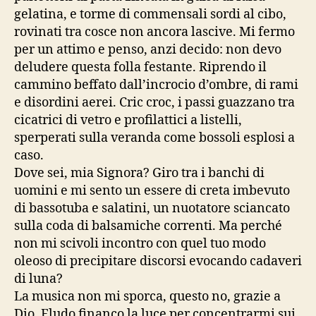
gelatina, e torme di commensali sordi al cibo,
rovinati tra cosce non ancora lascive. Mi fermo
per un attimo e penso, anzi decido: non devo
deludere questa folla festante. Riprendo il
cammino beffato dall’incrocio d’ombre, di rami
e disordini aerei. Cric croc, i passi guazzano tra
cicatrici di vetro e profilattici a listelli,
sperperati sulla veranda come bossoli esplosi a
caso.
Dove sei, mia Signora? Giro tra i banchi di
uomini e mi sento un essere di creta imbevuto
di bassotuba e salatini, un nuotatore sciancato
sulla coda di balsamiche correnti. Ma perché
non mi scivoli incontro con quel tuo modo
oleoso di precipitare discorsi evocando cadaveri
di luna?
La musica non mi sporca, questo no, grazie a
Dio. Eludo financo la luce per concentrarmi sui