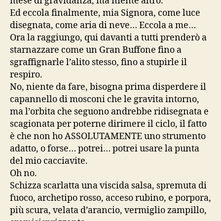
mese di gravidanza, ma niente altro.
Ed eccola finalmente, mia Signora, come luce
disegnata, come aria di neve… Eccola a me…
Ora la raggiungo, qui davanti a tutti prenderò a
starnazzare come un Gran Buffone fino a
sgraffignarle l’alito stesso, fino a stupirle il
respiro.
No, niente da fare, bisogna prima disperdere il
capannello di mosconi che le gravita intorno,
ma l’orbita che seguono andrebbe ridisegnata e
scagionata per poterne dirimere il ciclo, il fatto
è che non ho ASSOLUTAMENTE uno strumento
adatto, o forse… potrei… potrei usare la punta
del mio cacciavite.
Oh no.
Schizza scarlatta una viscida salsa, spremuta di
fuoco, archetipo rosso, acceso rubino, e porpora,
più scura, velata d’arancio, vermiglio zampillo,