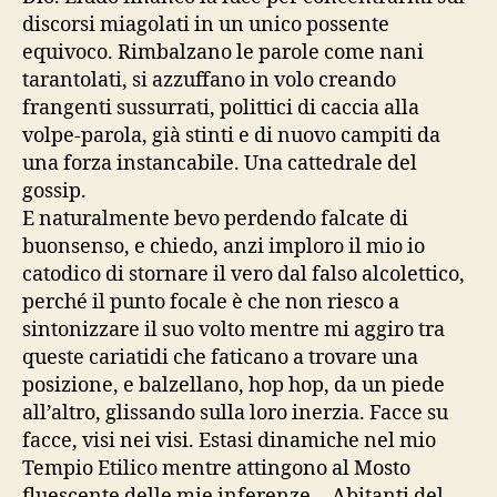
discorsi miagolati in un unico possente
equivoco. Rimbalzano le parole come nani
tarantolati, si azzuffano in volo creando
frangenti sussurrati, polittici di caccia alla
volpe-parola, già stinti e di nuovo campiti da
una forza instancabile. Una cattedrale del
gossip.
E naturalmente bevo perdendo falcate di
buonsenso, e chiedo, anzi imploro il mio io
catodico di stornare il vero dal falso alcolettico,
perché il punto focale è che non riesco a
sintonizzare il suo volto mentre mi aggiro tra
queste cariatidi che faticano a trovare una
posizione, e balzellano, hop hop, da un piede
all’altro, glissando sulla loro inerzia. Facce su
facce, visi nei visi. Estasi dinamiche nel mio
Tempio Etilico mentre attingono al Mosto
fluescente delle mie inferenze… Abitanti del