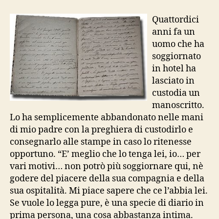
climax
di
Quattordici
un
anni fa un
ricevimento
uomo che ha
soggiornato
in hotel ha
lasciato in
custodia un
manoscritto.
Lo ha semplicemente abbandonato nelle mani
di mio padre con la preghiera di custodirlo e
consegnarlo alle stampe in caso lo ritenesse
opportuno. “E’ meglio che lo tenga lei, io… per
vari motivi… non potrò più soggiornare qui, nè
godere del piacere della sua compagnia e della
sua ospitalità. Mi piace sapere che ce l’abbia lei.
Se vuole lo legga pure, è una specie di diario in
prima persona, una cosa abbastanza intima.