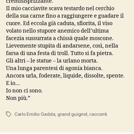
cremisisprizzante.
Il mio cacciavite scava testardo nel cerchio
della sua carne fino a raggiungere e guadare il
cuore. Ed eccola già caduta, sfiorita, il viso
volato nello stupore anemico dell’ultima
facezia sussurrata a chissà quale moscone.
Lievemente stupita di andarsene, così, nella
farsa di una festa di troll. Tutto si fa pietra.
Gli altri – le statue – la urlano morta.
Una lunga parentesi di agonia bianca.
Ancora urla, foderate, liquide, dissolte, spente.
E io…
Io non ci sono.
Non più.”
Carlo Emilio Gadda
,
grand guignol
,
racconti
Tag