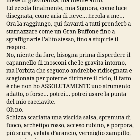
mese di gravidanza, ma niente altro.
Ed eccola finalmente, mia Signora, come luce
disegnata, come aria di neve… Eccola a me…
Ora la raggiungo, qui davanti a tutti prenderò a
starnazzare come un Gran Buffone fino a
sgraffignarle l’alito stesso, fino a stupirle il
respiro.
No, niente da fare, bisogna prima disperdere il
capannello di mosconi che le gravita intorno,
ma l’orbita che seguono andrebbe ridisegnata e
scagionata per poterne dirimere il ciclo, il fatto
è che non ho ASSOLUTAMENTE uno strumento
adatto, o forse… potrei… potrei usare la punta
del mio cacciavite.
Oh no.
Schizza scarlatta una viscida salsa, spremuta di
fuoco, archetipo rosso, acceso rubino, e porpora,
più scura, velata d’arancio, vermiglio zampillo,