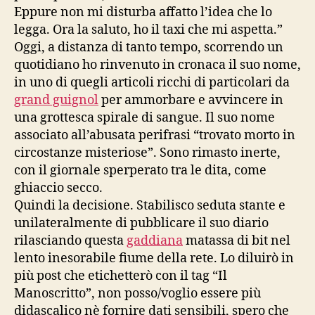
Eppure non mi disturba affatto l’idea che lo
legga. Ora la saluto, ho il taxi che mi aspetta.”
Oggi, a distanza di tanto tempo, scorrendo un
quotidiano ho rinvenuto in cronaca il suo nome,
in uno di quegli articoli ricchi di particolari da
grand guignol
per ammorbare e avvincere in
una grottesca spirale di sangue. Il suo nome
associato all’abusata perifrasi “trovato morto in
circostanze misteriose”. Sono rimasto inerte,
con il giornale sperperato tra le dita, come
ghiaccio secco.
Quindi la decisione. Stabilisco seduta stante e
unilateralmente di pubblicare il suo diario
rilasciando questa
gaddiana
matassa di bit nel
lento inesorabile fiume della rete. Lo diluirò in
più post che etichetterò con il tag “Il
Manoscritto”, non posso/voglio essere più
didascalico nè fornire dati sensibili, spero che