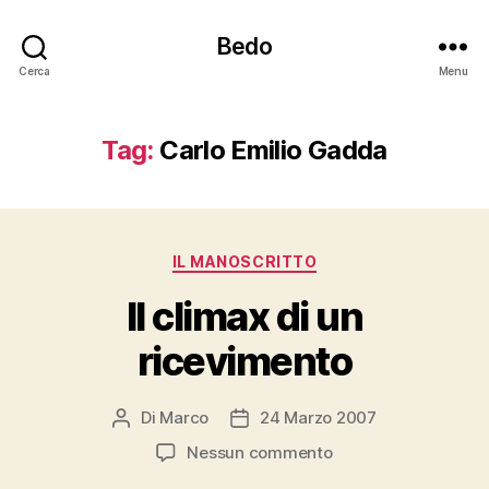
Bedo
Cerca
Menu
Tag:
Carlo Emilio Gadda
Categorie
IL MANOSCRITTO
Il climax di un
ricevimento
Di
Marco
24 Marzo 2007
Autore
Data
articolo
dell'articolo
su
Nessun commento
Il