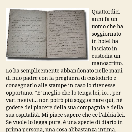
climax
di
Quattordici
un
anni fa un
ricevimento
uomo che ha
soggiornato
in hotel ha
lasciato in
custodia un
manoscritto.
Lo ha semplicemente abbandonato nelle mani
di mio padre con la preghiera di custodirlo e
consegnarlo alle stampe in caso lo ritenesse
opportuno. “E’ meglio che lo tenga lei, io… per
vari motivi… non potrò più soggiornare qui, nè
godere del piacere della sua compagnia e della
sua ospitalità. Mi piace sapere che ce l’abbia lei.
Se vuole lo legga pure, è una specie di diario in
prima persona, una cosa abbastanza intima.