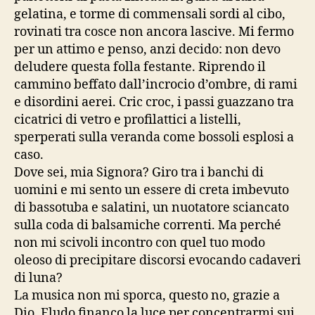
gelatina, e torme di commensali sordi al cibo,
rovinati tra cosce non ancora lascive. Mi fermo
per un attimo e penso, anzi decido: non devo
deludere questa folla festante. Riprendo il
cammino beffato dall’incrocio d’ombre, di rami
e disordini aerei. Cric croc, i passi guazzano tra
cicatrici di vetro e profilattici a listelli,
sperperati sulla veranda come bossoli esplosi a
caso.
Dove sei, mia Signora? Giro tra i banchi di
uomini e mi sento un essere di creta imbevuto
di bassotuba e salatini, un nuotatore sciancato
sulla coda di balsamiche correnti. Ma perché
non mi scivoli incontro con quel tuo modo
oleoso di precipitare discorsi evocando cadaveri
di luna?
La musica non mi sporca, questo no, grazie a
Dio. Eludo financo la luce per concentrarmi sui