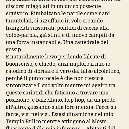
discorsi miagolati in un unico possente
equivoco. Rimbalzano le parole come nani
tarantolati, si azzuffano in volo creando
frangenti sussurrati, polittici di caccia alla
volpe-parola, già stinti e di nuovo campiti da
una forza instancabile. Una cattedrale del
gossip.
E naturalmente bevo perdendo falcate di
buonsenso, e chiedo, anzi imploro il mio io
catodico di stornare il vero dal falso alcolettico,
perché il punto focale è che non riesco a
sintonizzare il suo volto mentre mi aggiro tra
queste cariatidi che faticano a trovare una
posizione, e balzellano, hop hop, da un piede
all’altro, glissando sulla loro inerzia. Facce su
facce, visi nei visi. Estasi dinamiche nel mio
Tempio Etilico mentre attingono al Mosto
fluescente delle mie inferenze… Abitanti del