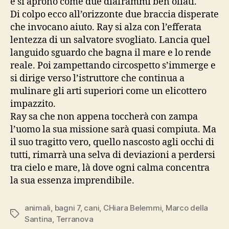
e si aprono come due diaframmi ben oliati.
Di colpo ecco all’orizzonte due braccia disperate
che invocano aiuto. Ray si alza con l’efferata
lentezza di un salvatore svogliato. Lancia quel
languido sguardo che bagna il mare e lo rende
reale. Poi zampettando circospetto s’immerge e
si dirige verso l’istruttore che continua a
mulinare gli arti superiori come un elicottero
impazzito.
Ray sa che non appena toccherà con zampa
l’uomo la sua missione sarà quasi compiuta. Ma
il suo tragitto vero, quello nascosto agli occhi di
tutti, rimarrà una selva di deviazioni a perdersi
tra cielo e mare, là dove ogni calma concentra
la sua essenza imprendibile.
animali
,
bagni 7
,
cani
,
CHiara Belemmi
,
Marco della
Tag
Santina
,
Terranova