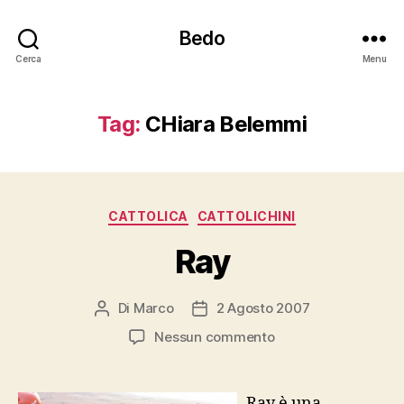
Bedo
Cerca
Menu
Tag:
CHiara Belemmi
Categorie
CATTOLICA
CATTOLICHINI
Ray
Di
Marco
2 Agosto 2007
Autore
Data
articolo
dell'articolo
su
Nessun commento
Ray
Ray è una