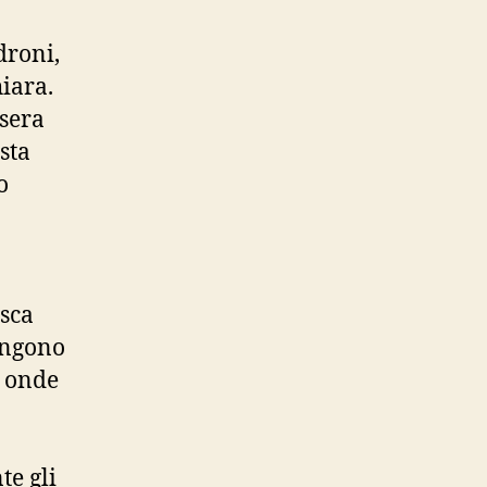
droni,
iara.
 sera
sta
o
esca
ungono
e onde
te gli