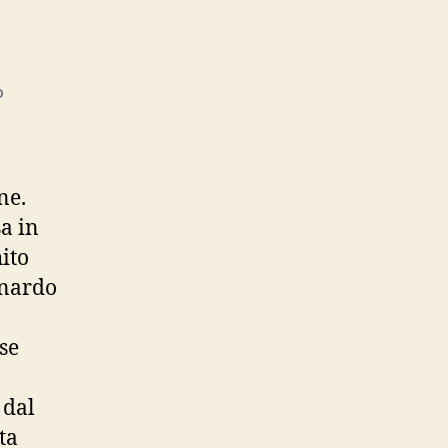
su
o
Ray
ne.
sa in
ito
rnardo
se
 dal
ta