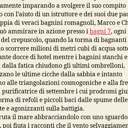
samente imparando a svolgere il suo compito
o con l’aiuto di un istruttore e dei suoi due pa
ppia di veraci bagnini romagnoli, Marco e Ch
può ammirare in azione presso i
bagni 7
, ogni
a del crepuscolo, quando la torma di bagnanti 
o scorrere milioni di metri cubi di acqua sott
tante docce di hotel mentre i bagnini stanchi e
i dalla fatica chiudono gli ultimi ombrelloni,
ano le ultime cicche dalla sabbia e intanto
o alle triangolazioni cosmogoniche e alla fr
 purificatrice di settembre i cui prodromi gi
forma di refoli e piccoli baci dalle spume dell
te e agonizzanti sulla battigia.
ruta il mare abbracciandolo con uno sguardo
 poi fiuta i racconti che il vento selvaggiamen