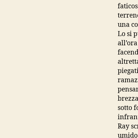
fatico
terren
una co
Lo si 
all’or
facend
altret
piegat
ramazz
pensan
brezza
sotto 
infran
Ray sc
umido,