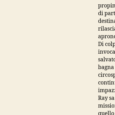
propin
di par
destin
rilasc
aprono
Di col
invoca
salvat
bagna 
circosp
contin
impazz
Ray sa
missio
quello