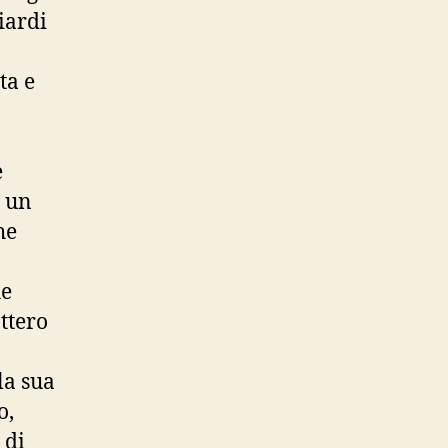
iardi
ta e
e
i un
he
he
ttero
la sua
o,
 di