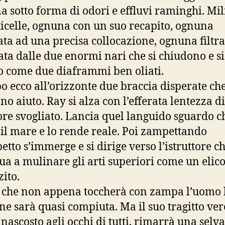
a sotto forma di odori e effluvi raminghi. Mil
ticelle, ognuna con un suo recapito, ognuna
ata ad una precisa collocazione, ognuna filtra
iata dalle due enormi nari che si chiudono e si
 come due diaframmi ben oliati.
po ecco all’orizzonte due braccia disperate ch
no aiuto. Ray si alza con l’efferata lentezza d
ore svogliato. Lancia quel languido sguardo c
il mare e lo rende reale. Poi zampettando
etto s’immerge e si dirige verso l’istruttore c
ua a mulinare gli arti superiori come un elico
ito.
 che non appena toccherà con zampa l’uomo 
ne sarà quasi compiuta. Ma il suo tragitto ver
 nascosto agli occhi di tutti, rimarrà una selva