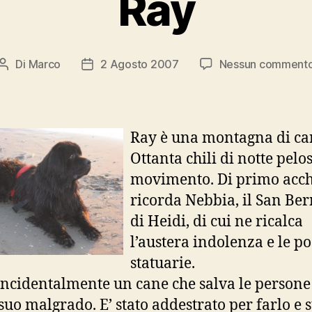
Ray
Di
Marco
2 Agosto 2007
Nessun comment
Autore
Data
articolo
dell'articolo
Ray è una montagna di ca
Ottanta chili di notte pelo
movimento. Di primo acch
ricorda Nebbia, il San Be
di Heidi, di cui ne ricalca
l’austera indolenza e le po
statuarie.
incidentalmente un cane che salva le persone
suo malgrado. E’ stato addestrato per farlo e s