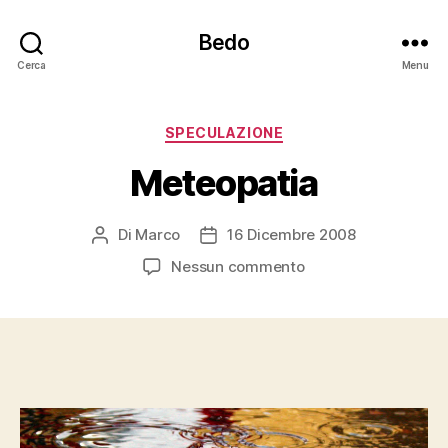
Bedo
Cerca
Menu
Categorie
SPECULAZIONE
Meteopatia
Di
Marco
16 Dicembre 2008
Autore
Data
articolo
dell'articolo
su
Nessun commento
Meteopatia