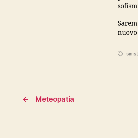
sofism
Saremo
nuovo 
sinis
Tag
←
Meteopatia