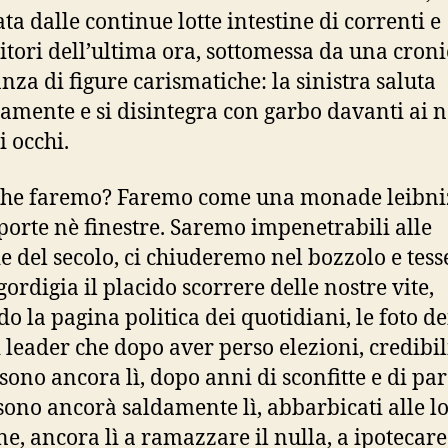
ta dalle continue lotte intestine di correnti e
tori dell’ultima ora, sottomessa da una croni
za di figure carismatiche: la sinistra saluta
amente e si disintegra con garbo davanti ai n
i occhi.
che faremo? Faremo come una monade leibni
porte nè finestre. Saremo impenetrabili alle
e del secolo, ci chiuderemo nel bozzolo e tes
gordigia il placido scorrere delle nostre vite,
do la pagina politica dei quotidiani, le foto de
 leader che dopo aver perso elezioni, credibil
sono ancora lì, dopo anni di sconfitte e di par
sono ancorà saldamente lì, abbarbicati alle l
ne, ancora lì a ramazzare il nulla, a ipotecare