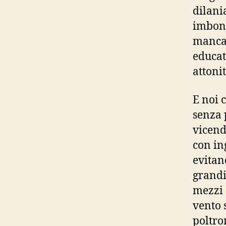
dilania
imboni
mancan
educat
attonit
E noi 
senza 
vicend
con in
evitan
grandi
mezzi 
vento 
poltro