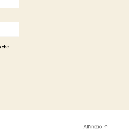
a che
All'inizio
↑