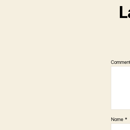
L
Commen
Nome
*