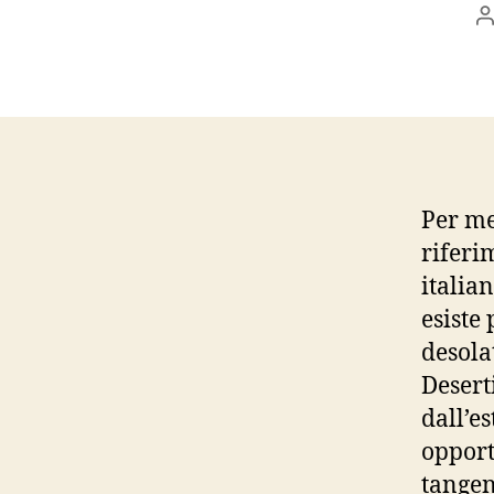
A
a
Per me
riferi
italia
esiste 
desola
Desert
dall’e
opport
tangent