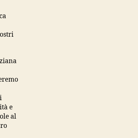
ca
ostri
ziana
seremo
i
ità e
ole al
oro