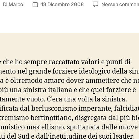
Di
Marco
18 Dicembre 2008
Nessun commen
utore
Data
rticolo
dell'articolo
 che ho sempre raccattato valori e punti di
mento nel grande forziere ideologico della sin
na è oltremodo amaro dover ammettere che n
più una sinistra italiana e che quel forziere è
tamente vuoto. C’era una volta la sinistra.
ificata dal berlusconismo imperante, falcidia
stremismo bertinottiano, disgregata dal più bi
unistico mastellismo, sputtanata dalle nuove
i del Sud e dall’inettitudine dei suoi leader,