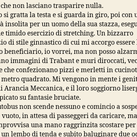
 che non lasciano trasparire nulla.
si gratta la testa e si guarda in giro, poi con
tà insolita per un uomo della sua stazza, eseg
e timido esercizio di stretching. Un bizzarro
io di stile ginnastico di cui mi accorgo essere
o beneficiario, io vorrei, ma non posso alzar
no immagini di Trabant e muri diroccati, ve
e che confezionano pizzi e merletti in cucinot
metro quadrato. Mi vengono in mente i genit
di Arancia Meccanica, e il loro soggiorno liser
icato su fantasie bruciate.
utobus non scende nessuno e comincio a sospe
a vuoto, in attesa di passeggeri da caricare, ma
mprovvisa una mano raggrinzita scostare per
 un lembo di tenda e subito baluginare due o