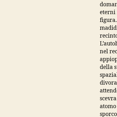
domand
eterni
figura
madido
recinto
L’auto
nel re
appiop
della 
spazia
divora
attend
scevra
atomo d
sporco