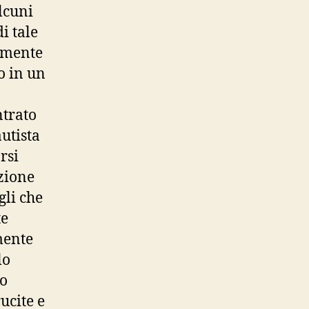
lcuni
i tale
tamente
o in un
ntrato
utista
rsi
azione
gli che
te
mente
lo
lo
ucite e