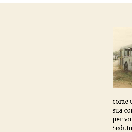
come u
sua co
per vo
Seduto