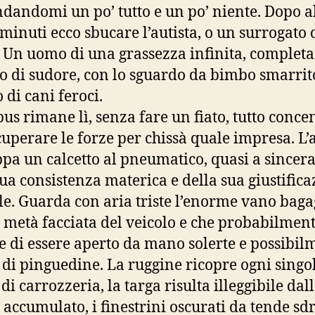
andomi un po’ tutto e un po’ niente. Dopo a
 minuti ecco sbucare l’autista, o un surrogato d
. Un uomo di una grassezza infinita, comple
 di sudore, con lo sguardo da bimbo smarrit
 di cani feroci.
bus rimane lì, senza fare un fiato, tutto conce
cuperare le forze per chissà quale impresa. L’a
pa un calcetto al pneumatico, quasi a sincera
sua consistenza materica e della sua giustific
le. Guarda con aria triste l’enorme vano baga
 metà facciata del veicolo e che probabilmen
e di essere aperto da mano solerte e possibil
 di pinguedine. La ruggine ricopre ogni singo
i carrozzeria, la targa risulta illeggibile dal
 accumulato, i finestrini oscurati da tende sdr