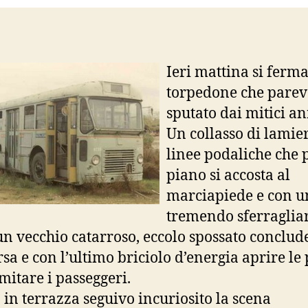
Ieri mattina si ferm
torpedone che pare
sputato dai mitici an
Un collasso di lamie
linee podaliche che 
piano si accosta al
marciapiede e con u
tremendo sferragliar
n vecchio catarroso, eccolo spossato conclude
rsa e con l’ultimo briciolo d’energia aprire le
mitare i passeggeri.
 in terrazza seguivo incuriosito la scena