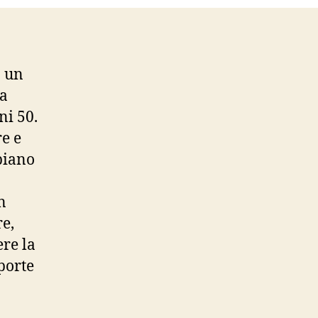
a un
va
ni 50.
re e
piano
n
e,
re la
 porte