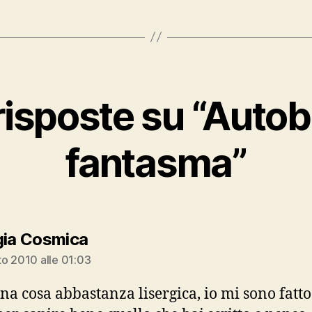
risposte su “Auto
fantasma”
dice:
gia Cosmica
o 2010 alle 01:03
na cosa abbastanza lisergica, io mi sono fatt