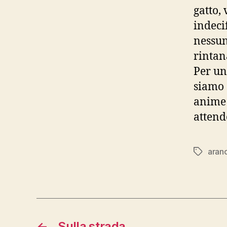
gatto,
indecif
nessun
rintan
Per un
siamo 
anime 
attend
aran
Tag
←
Sulla strada