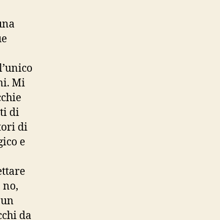
 una
ue
 l’unico
mi. Mi
cchie
ti di
ori di
gico e
ttare
 no,
 un
cchi da