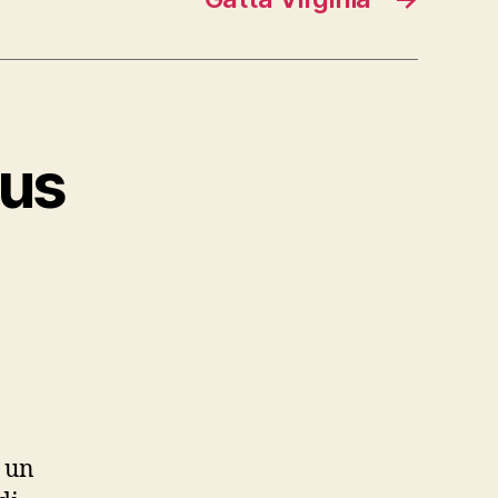
bus
o un