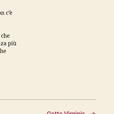
on c’è
 che
nza più
che
Gatta Virginia
→