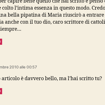
per capire bene quello che hai scritto e penso 
 colto l’intima essenza in questo modo. Cred
na bella pipatina di Maria riuscirò a entrare
a anche con il tuo dio, caro scrittore di catto
 siempre…
I
dice:
mbre 2010 alle 00:57
 articolo è davvero bello, ma l’hai scritto tu?
I