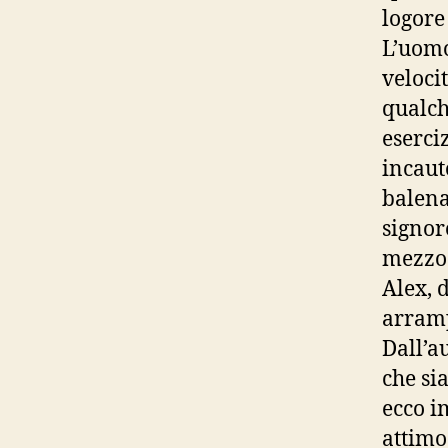
logore
L’uomo 
veloci
qualch
eserciz
incaut
balena
signor
mezzo 
Alex, 
arramp
Dall’a
che si
ecco i
attimo