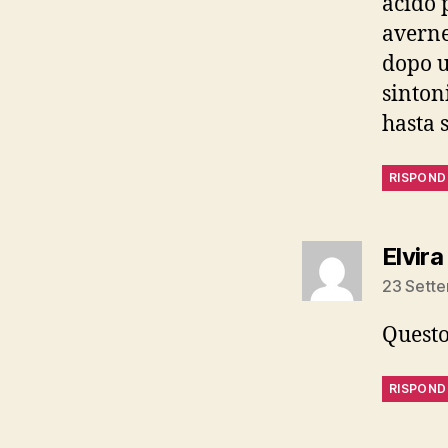
acido 
averne
dopo u
sintoni
hasta
RISPOND
Elvira
23 Sette
Questo
RISPOND