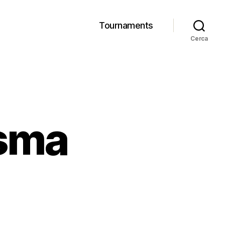
Tournaments
Cerca
sma
tobus
ntasma