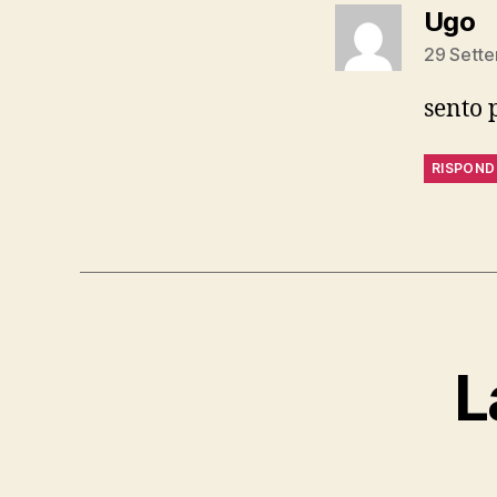
d
Ugo
29 Sette
sento 
RISPOND
L