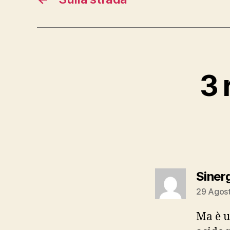
3 
Siner
29 Agost
Ma è u