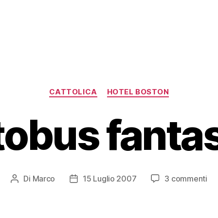
Categorie
CATTOLICA
HOTEL BOSTON
tobus fanta
su
Di
Marco
15 Luglio 2007
3 commenti
Autore
Data
Au
articolo
dell'articolo
fa