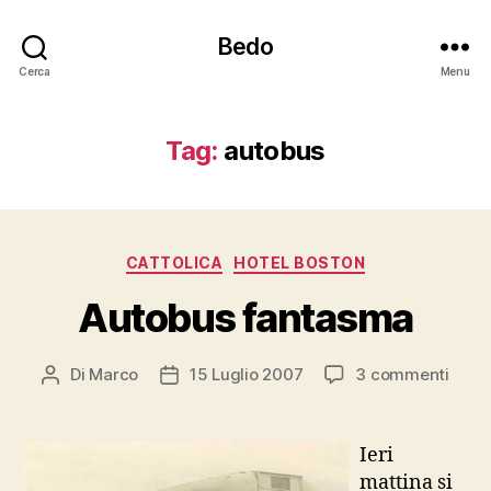
Bedo
Cerca
Menu
Tag:
autobus
Categorie
CATTOLICA
HOTEL BOSTON
Autobus fantasma
su
Di
Marco
15 Luglio 2007
3 commenti
Autore
Data
Auto
articolo
dell'articolo
fant
Ieri
mattina si