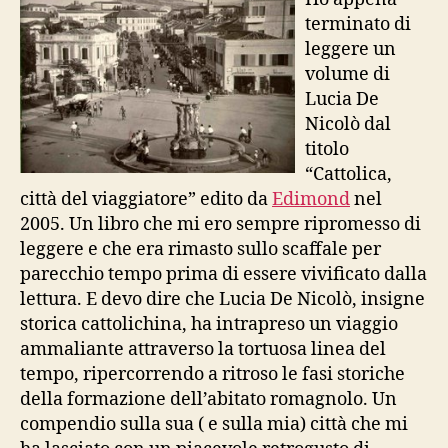
Cattolica
terminato di
leggere un
volume di
Lucia De
Nicolò dal
titolo
“Cattolica,
città del viaggiatore” edito da
Edimond
nel
2005. Un libro che mi ero sempre ripromesso di
leggere e che era rimasto sullo scaffale per
parecchio tempo prima di essere vivificato dalla
lettura. E devo dire che Lucia De Nicolò, insigne
storica cattolichina, ha intrapreso un viaggio
ammaliante attraverso la tortuosa linea del
tempo, ripercorrendo a ritroso le fasi storiche
della formazione dell’abitato romagnolo. Un
compendio sulla sua ( e sulla mia) città che mi