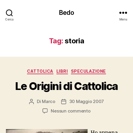
Bedo
Cerca
Menu
Tag:
storia
Categorie
CATTOLICA
LIBRI
SPECULAZIONE
Le Origini di Cattolica
Di
Marco
30 Maggio 2007
Autore
Data
articolo
dell'articolo
su
Nessun commento
Le
Origini
di
Ho appena