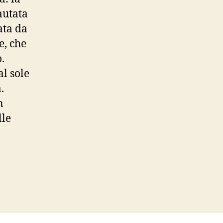
autata
ata da
e, che
.
al sole
.
n
lle