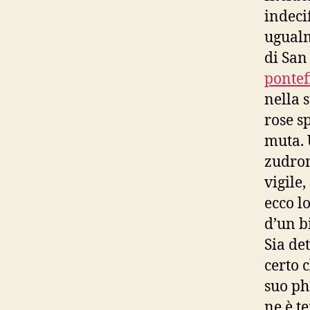
indeci
ugualm
di San 
pontef
nella s
rose s
muta. 
zudroni
vigile,
ecco lo
d’un b
Sia de
certo 
suo ph
ne è t