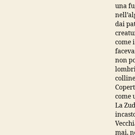
una fu
nell’a
dai pa
creatu
come i
faceva
non po
lombri
collin
Copert
come u
La Zud
incast
Vecchi
mai, n