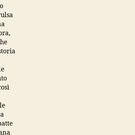
so
vulsa
na
bra,
che
storia
le
ato
così
le
ca
batte
iana