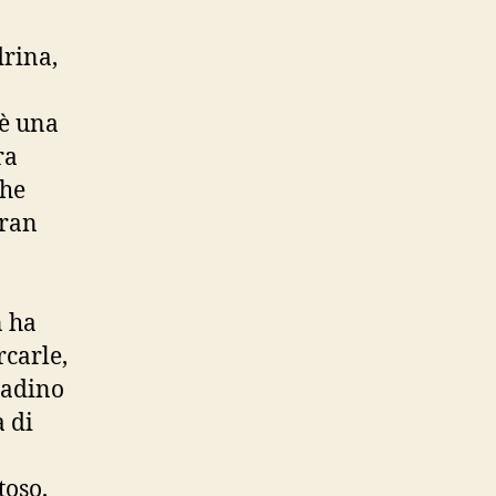
drina,
è una
ra
che
gran
n ha
rcarle,
tadino
 di
toso,