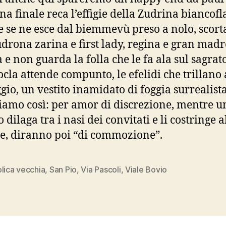
ina finale reca l’effigie della Zudrina biancofl
 se ne esce dal biemmevù preso a nolo, scort
drona zarina e first lady, regina e gran madr
 e non guarda la folla che le fa ala sul sagrato
cla attende compunto, le efelidi che trillano 
gio, un vestito inamidato di foggia surrealista
ciamo così: per amor di discrezione, mentre u
 dilaga tra i nasi dei convitati e li costringe a
e, diranno poi “di commozione”.
lica vecchia
,
San Pio
,
Via Pascoli
,
Viale Bovio