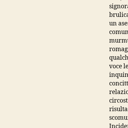
signora
brulic
un ase
comunq
murmur
romagn
qualch
voce l
inquin
concit
relazi
circos
risult
scomu
Incide