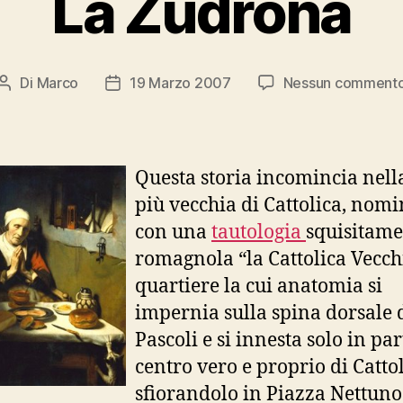
La Zudrona
Di
Marco
19 Marzo 2007
Nessun comment
Autore
Data
articolo
dell'articolo
Questa storia incomincia nell
più vecchia di Cattolica, nom
con una
tautologia
squisitame
romagnola “la Cattolica Vecch
quartiere la cui anatomia si
impernia sulla spina dorsale 
Pascoli e si innesta solo in par
centro vero e proprio di Cattol
sfiorandolo in Piazza Nettuno