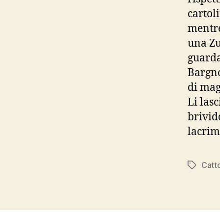
cartol
mentre
una Zu
guarda
Bargno
di mag
Li las
brivido
lacrim
Catto
Tag