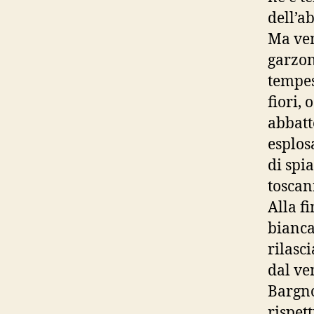
dell’ab
Ma ven
garzon
tempes
fiori, 
abbatt
esplos
di spia
toscani
Alla f
bianca
rilasc
dal ven
Bargno
rispet