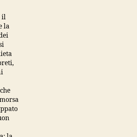
il
e la
dei
si
ieta
preti,
ni
 che
a morsa
appato
buon
: la