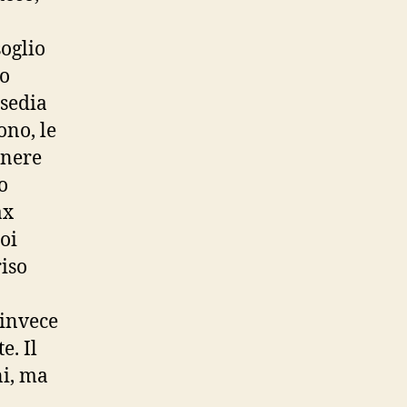
oglio
to
nsedia
ono, le
enere
o
ax
Poi
riso
 invece
e. Il
ni, ma