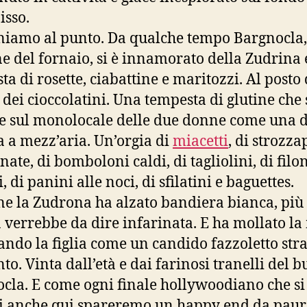
isso.
iamo al punto. Da qualche tempo Bargnocla, 
e del fornaio, si è innamorato della Zudrina 
ta di rosette, ciabattine e maritozzi. Al posto 
o dei cioccolatini. Una tempesta di glutine che 
e sul monolocale delle due donne come una d
a a mezz’aria. Un’orgia di
miacetti
, di strozza
nate, di bomboloni caldi, di tagliolini, di filo
, di panini alle noci, di sfilatini e baguettes.
ine la Zudrona ha alzato bandiera bianca, più
 verrebbe da dire infarinata. E ha mollato l
iando la figlia come un candido fazzoletto str
to. Vinta dall’età e dai farinosi tranelli del 
cla. E come ogni finale hollywoodiano che si
ti anche qui spareremo un happy end da paura