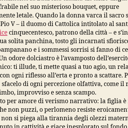
frabile nel suo misterioso bouquet, eppure
ente letale. Quando la donna varca il sacro s
Pio V – il duomo di Cattolica intitolato al san
ice
cinquecentesco, patrono della città – e s’i
ua solita panchina, tosto gli incarnati sfiorisc
pampanano e i sommessi sorrisi si fanno di c
Un odore dolciastro è l’avamposto dell’esercit
co: ti illude, ti mette quasi a tuo agio, un rel
 con ogni riflesso all’erta e pronto a scattare. 
 sfacelo di ogni percezione olfattiva, come il 
imbo, improvviso e senza scampo.
tto per amore di verismo narrativo: la figlia è
che non puzzi, o perlomeno resiste eroicament
 non si piega alla tirannia degli olezzi mater
enuto in cattività e giace inesplorato sul fondo