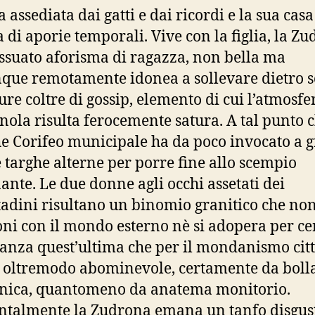
 assediata dai gatti e dai ricordi e la sua casa
a di aporie temporali. Vive con la figlia, la Zu
ssuato aforisma di ragazza, non bella ma
ue remotamente idonea a sollevare dietro s
e coltre di gossip, elemento di cui l’atmosfe
ola risulta ferocemente satura. A tal punto 
e Corifeo municipale ha da poco invocato a 
e targhe alterne per porre fine allo scempio
ante. Le due donne agli occhi assetati dei
tadini risultano un binomio granitico che no
oni con il mondo esterno nè si adopera per ce
tanza quest’ultima che per il mondanismo cit
a oltremodo abominevole, certamente da bolla
nica, quantomeno da anatema monitorio.
ntalmente la Zudrona emana un tanfo disgus