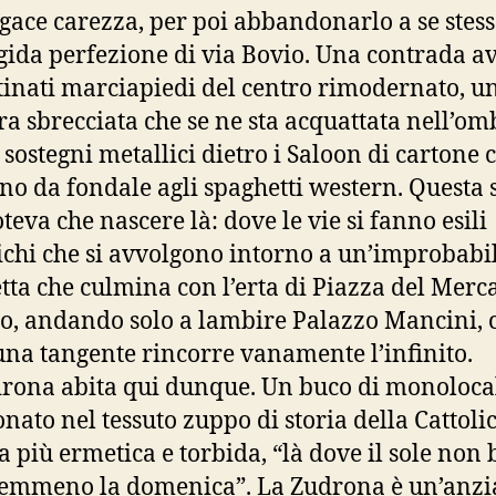
gace carezza, per poi abbandonarlo a se stes
lgida perfezione di via Bovio. Una contrada a
tinati marciapiedi del centro rimodernato, u
ra sbrecciata che se ne sta acquattata nell’om
 sostegni metallici dietro i Saloon di cartone 
no da fondale agli spaghetti western. Questa 
teva che nascere là: dove le vie si fanno esili
chi che si avvolgono intorno a un’improbabi
etta che culmina con l’erta di Piazza del Merc
o, andando solo a lambire Palazzo Mancini, 
na tangente rincorre vanamente l’infinito.
rona abita qui dunque. Un buco di monoloca
onato nel tessuto zuppo di storia della Cattoli
a più ermetica e torbida, “là dove il sole non 
emmeno la domenica”. La Zudrona è un’anz