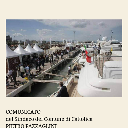
nuovo
porto
–
comunicato
del
sindaco
COMUNICATO
del Sindaco del Comune di Cattolica
PIETRO PAZZAGLINI