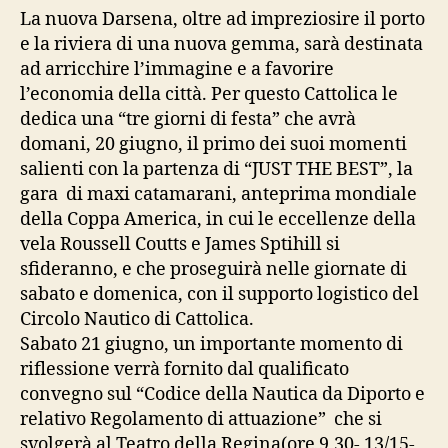
La nuova Darsena, oltre ad impreziosire il porto
e la riviera di una nuova gemma, sarà destinata
ad arricchire l’immagine e a favorire
l’economia della città. Per questo Cattolica le
dedica una “tre giorni di festa” che avrà
domani, 20 giugno, il primo dei suoi momenti
salienti con la partenza di “JUST THE BEST”, la
gara di maxi catamarani, anteprima mondiale
della Coppa America, in cui le eccellenze della
vela Roussell Coutts e James Sptihill si
sfideranno, e che proseguirà nelle giornate di
sabato e domenica, con il supporto logistico del
Circolo Nautico di Cattolica.
Sabato 21 giugno, un importante momento di
riflessione verrà fornito dal qualificato
convegno sul “Codice della Nautica da Diporto e
relativo Regolamento di attuazione” che si
svolgerà al Teatro della Regina(ore 9,30- 13/15-