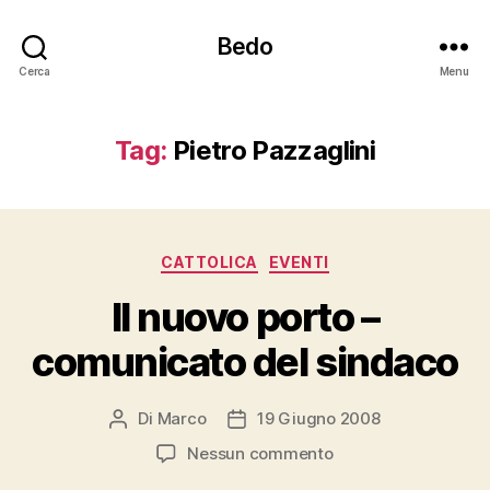
Bedo
Cerca
Menu
Tag:
Pietro Pazzaglini
Categorie
CATTOLICA
EVENTI
Il nuovo porto –
comunicato del sindaco
Di
Marco
19 Giugno 2008
Autore
Data
articolo
dell'articolo
su
Nessun commento
Il