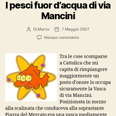
I pesci fuor d’acqua di via
Mancini
Di
Marco
7 Maggio 2007
Autore
Data
articolo
dell'articolo
su
Nessun commento
I
pesci
fuor
Tra le cose scomparse
d’acqua
a Cattolica che mi
di
capita di rimpiangere
via
maggiormente un
Mancini
posto d’onore lo occupa
sicuramente la Vasca
di via Mancini.
Posizionata in mezzo
alla scalinata che conduceva alla soprastante
Piazza del Mercato era una vasca mediamente