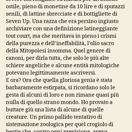
ostile, pieno di monetine da 10 lire e di sputazzi
senili, di lattine sbrecciate e di bottigliette di
Seven Up. Una razza che era persino ingiusto
archiviare con una definizione latineggiante
tout court, ma che meritava in pieno i crismi
della purezza e dell’ineffabilità, l’olio sacro
della Mitopoiesi insomma. Quel genere di
canoni, per dirla tutta, che solo le più alte
schiere angeliche e alcune entità mitologiche
potevano legittimamente ascriversi.
E ora? Ora che quella gloriosa genìa è stata
barbaramente estirpata, si ricordano solo le
gesta di alcuni di loro e non rimane quasi più
nulla di quello strano mondo. Ho provato a
buttare giù una lista di alcune di quelle
creature. Un primo pallido tentativo di
sistemazione zoologica per quel crogiolo di
bestie che, contro ogni previsione, aveva