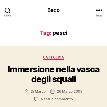
Bedo
Cerca
Menu
Tag:
pesci
Categorie
CATTOLICA
Immersione nella vasca
degli squali
Di
Marco
26 Marzo 2008
Autore
Data
articolo
dell'articolo
su
Nessun commento
Immersione