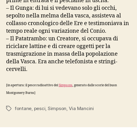
prime in entrata e il pesciame in uscita.
– Il Gunga: di lui si vedevano solo gli occhi,
sepolto nella melma della vasca, assisteva al
collasso cronologico delle Ere e testimoniava in
tempo reale ogni variazione del Conio.
– Il Patatrambo: un Creatore, si occupava di
riciclare lattine e di creare oggetti per la
trasmigrazione in massa della popolazione
della Vasca. Era anche telefonista e stringi-
cervelli.
[in apertura: il pesce radioattivo dei
Simpsons
, generato dalle scorie del buon
Montgomery Burns]
fontane
,
pesci
,
Simpson
,
Via Mancini
Tag