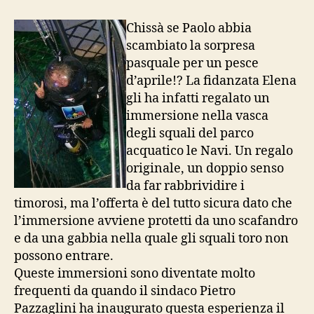
nella
vasca
Chissà se Paolo abbia
degli
scambiato la sorpresa
squali
pasquale per un pesce
d’aprile!? La fidanzata Elena
gli ha infatti regalato un
immersione nella vasca
degli squali del parco
acquatico le Navi. Un regalo
originale, un doppio senso
da far rabbrividire i
timorosi, ma l’offerta è del tutto sicura dato che
l’immersione avviene protetti da uno scafandro
e da una gabbia nella quale gli squali toro non
possono entrare.
Queste immersioni sono diventate molto
frequenti da quando il sindaco Pietro
Pazzaglini ha inaugurato questa esperienza il