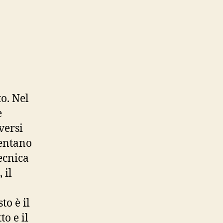
su
Mazzola
o. Nel
e
versi
sentano
ecnica
 il
to è il
o e il