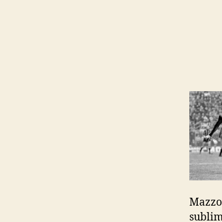
Mazzol
sublim