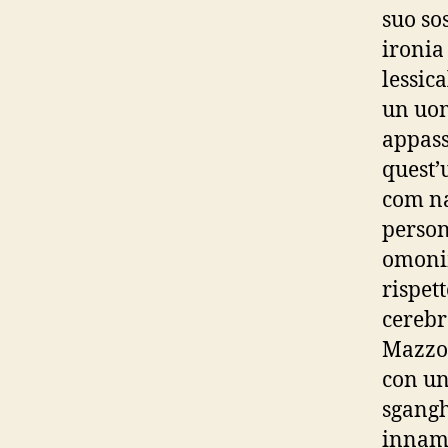
suo so
ironia
lessic
un uom
appass
quest’
com na
person
omonim
rispett
cerebr
Mazzol
con un 
sgangh
innam