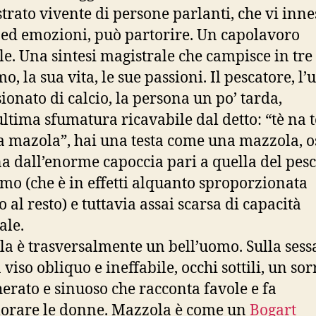
strato vivente di persone parlanti, che vi inn
 ed emozioni, può partorire. Un capolavoro
ale. Una sintesi magistrale che campisce in tre 
o, la sua vita, le sue passioni. Il pescatore, l
ionato di calcio, la persona un po’ tarda,
ultima sfumatura ricavabile dal detto: “tè na t
 mazola”, hai una testa come una mazzola, os
a dall’enorme capoccia pari a quella del pes
o (che è in effetti alquanto sproporzionata
o al resto) e tuttavia assai scarsa di capacità
ale.
a è trasversalmente un bell’uomo. Sulla sess
viso obliquo e ineffabile, occhi sottili, un sor
erato e sinuoso che racconta favole e fa
orare le donne. Mazzola è come un
Bogart