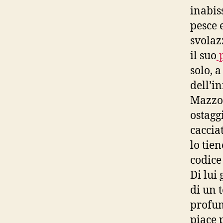
inabis
pesce e
svolaz
il suo
p
solo, 
dell’in
Mazzol
ostagg
caccia
lo tie
codice
Di lui
di un t
profum
piace 