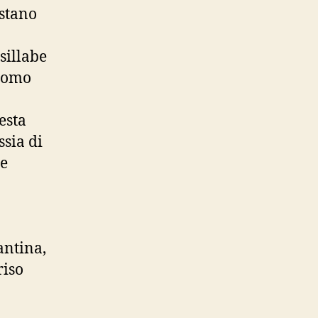
estano
sillabe
’uomo
esta
sia di
ce
antina,
riso