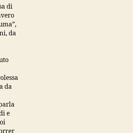
sa di
bavero
euma”,
ni, da
uto
volessa
ba da
parla
di e
oi
orrer