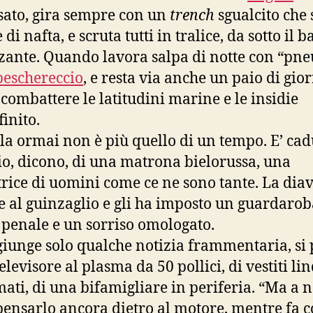
sato, gira sempre con un
trench
sgualcito che 
 di nafta, e scruta tutti in tralice, da sotto il 
zante. Quando lavora salpa di notte con “pn
eschereccio
, e resta via anche un paio di gior
a combattere le latitudini marine e le insidie
finito.
a ormai non è più quello di un tempo. E’ cad
io, dicono, di una matrona bielorussa, una
trice di uomini come ce ne sono tante. La dia
ne al guinzaglio e gli ha imposto un guardaro
 penale e un sorriso omologato.
 giunge solo qualche notizia frammentaria, si 
elevisore al plasma da 50 pollici, di vestiti lin
ati, di una bifamigliare in periferia. “Ma a n
pensarlo ancora dietro al motore, mentre fa c