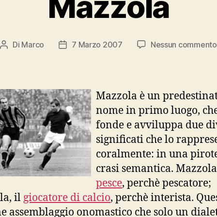
Mazzola
Di
Marco
7 Marzo 2007
Nessun commento
Autore
Data
articolo
dell'articolo
Mazzola è un predestinat
nome in primo luogo, ch
fonde e avviluppa due di
significati che lo rappre
coralmente: in una pirot
crasi semantica. Mazzola,
pesce
, perchè pescatore;
a, il
giocatore di calcio
, perchè interista. Ques
e assemblaggio onomastico che solo un dialett