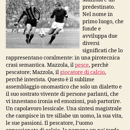
predestinato.
Nel nome in
primo luogo, che
fonde e
avviluppa due
diversi
significati che lo
rappresentano coralmente: in una pirotecnica
crasi semantica. Mazzola, il
pesce
, perchè
pescatore; Mazzola, il
giocatore di calcio
,
perchè interista. Questo è il sublime
assemblaggio onomastico che solo un dialetto e
il suo sostrato vivente di persone parlanti, che
vi innestano ironia ed emozioni, può partorire.
Un capolavoro lessicale. Una sintesi magistrale
che campisce in tre sillabe un uomo, la sua vita,
le sue passioni. Il pescatore, l’uomo