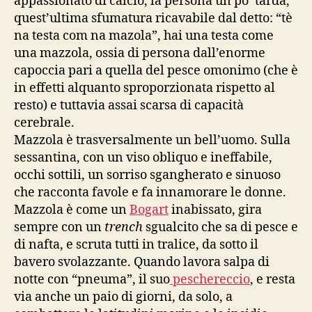
appassionato di calcio, la persona un po’ tarda,
quest’ultima sfumatura ricavabile dal detto: “tè
na testa com na mazola”, hai una testa come
una mazzola, ossia di persona dall’enorme
capoccia pari a quella del pesce omonimo (che è
in effetti alquanto sproporzionata rispetto al
resto) e tuttavia assai scarsa di capacità
cerebrale.
Mazzola è trasversalmente un bell’uomo. Sulla
sessantina, con un viso obliquo e ineffabile,
occhi sottili, un sorriso sgangherato e sinuoso
che racconta favole e fa innamorare le donne.
Mazzola è come un
Bogart
inabissato, gira
sempre con un
trench
sgualcito che sa di pesce e
di nafta, e scruta tutti in tralice, da sotto il
bavero svolazzante. Quando lavora salpa di
notte con “pneuma”, il suo
peschereccio
, e resta
via anche un paio di giorni, da solo, a