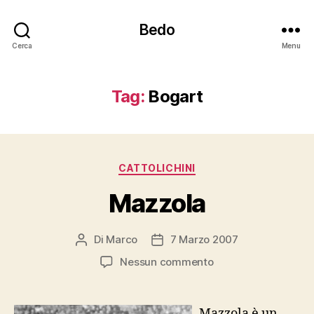
Bedo
Cerca
Menu
Tag:
Bogart
Categorie
CATTOLICHINI
Mazzola
Di
Marco
7 Marzo 2007
Autore
Data
articolo
dell'articolo
su
Nessun commento
Mazzola
Mazzola è un