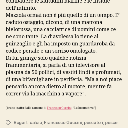
combattere le latitudini marine e le insidie
dell’infinito.
Mazzola ormai non è più quello di un tempo. E’
caduto ostaggio, dicono, di una matrona
bielorussa, una cacciatrice di uomini come ce
ne sono tante. La diavolessa lo tiene al
guinzaglio e gli ha imposto un guardaroba da
codice penale e un sorriso omologato.
Di lui giunge solo qualche notizia
frammentaria, si parla di un televisore al
plasma da 50 pollici, di vestiti lindi e profumati,
di una bifamigliare in periferia. “Ma a noi piace
pensarlo ancora dietro al motore, mentre fa
correr via la macchina a vapore”.
[brano tratto dalla canzone di
Francesco Guccini
: “La locomotiva”]
Bogart
,
calcio
,
Francesco Guccini
,
pescatori
,
pesce
Tag