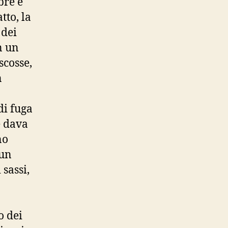
bre e
tto, la
 dei
n un
scosse,
n
di fuga
e dava
no
 un
sassi,
o dei