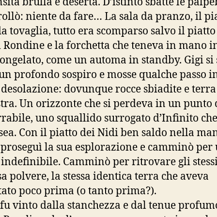
ità brulla e deserta. D’istinto sbatte le palpe
ollò: niente da fare… La sala da pranzo, il pia
a tovaglia, tutto era scomparso salvo il piatto
i Rondine e la forchetta che teneva in mano i
congelato, come un automa in standby. Gigi si 
un profondo sospiro e mosse qualche passo i
 desolazione: dovunque rocce sbiadite e terra
stra. Un orizzonte che si perdeva in un punto 
rrabile, uno squallido surrogato d’Infinito ch
sea. Con il piatto dei Nidi ben saldo nella ma
 proseguì la sua esplorazione e camminò per
indefinibile. Camminò per ritrovare gli stessi 
sa polvere, la stessa identica terra che aveva
tato poco prima (o tanto prima?).
 fu vinto dalla stanchezza e dal tenue profum