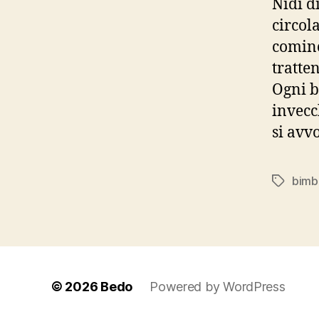
Nidi d
circol
cominc
tratten
Ogni b
invecc
si avv
bimb
Tag
© 2026
Bedo
Powered by WordPress