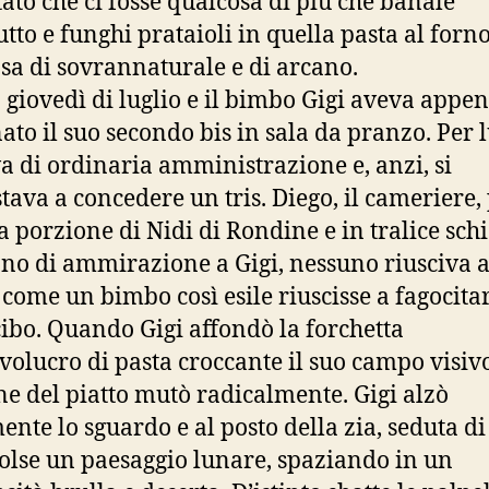
tato che ci fosse qualcosa di più che banale
utto e funghi prataioli in quella pasta al forno
sa di sovrannaturale e di arcano.
 giovedì di luglio e il bimbo Gigi aveva appe
ato il suo secondo bis in sala da pranzo. Per l
va di ordinaria amministrazione e, anzi, si
tava a concedere un tris. Diego, il cameriere,
za porzione di Nidi di Rondine e in tralice sch
no di ammirazione a Gigi, nessuno riusciva 
 come un bimbo così esile riuscisse a fagocita
cibo. Quando Gigi affondò la forchetta
nvolucro di pasta croccante il suo campo visivo
e del piatto mutò radicalmente. Gigi alzò
ente lo sguardo e al posto della zia, seduta di
 colse un paesaggio lunare, spaziando in un