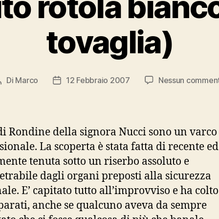
ito rotola bianc
tovaglia)
Di
Marco
12 Febbraio 2007
Nessun commen
Autore
Data
articolo
dell'articolo
 di Rondine della signora Nucci sono un varco
ionale. La scoperta è stata fatta di recente ed
mente tenuta sotto un riserbo assoluto e
trabile dagli organi preposti alla sicurezza
le. E’ capitato tutto all’improvviso e ha colto 
arati, anche se qualcuno aveva da sempre