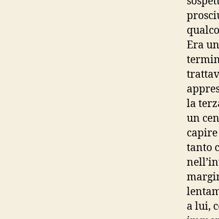
sospet
prosci
qualco
Era un
termin
tratta
appres
la ter
un cen
capire
tanto 
nell’i
margin
lentam
a lui,