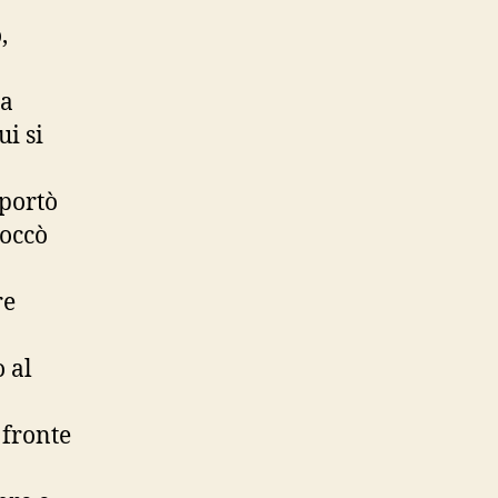
,
na
ui si
 portò
ioccò
a
re
 al
 fronte