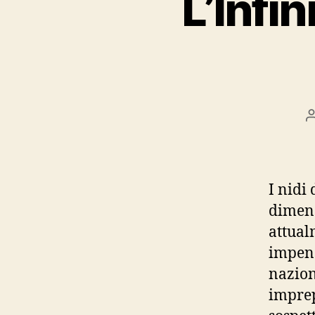
L’Infin
I nidi
dimens
attual
impene
naziona
imprep