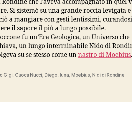
i Rondine che l’aveva accompagnato in quel v
are. Si sistemò su una grande roccia levigata e
iò a mangiare con gesti lentissimi, curandosi
ere il sapore il più a lungo possibile.
occone fu un’Era Geologica, un Universo che
hiava, un lungo interminabile Nido di Rondi
olgeva su se stesso come un
nastro di Moebius
o Gigi
,
Cuoca Nucci
,
Diego
,
luna
,
Moebius
,
Nidi di Rondine