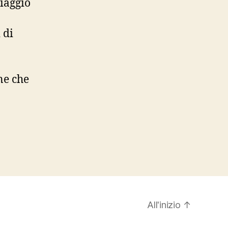
iaggio
 di
ne che
.
All'inizio
↑