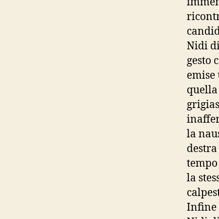
immens
ricontr
candid
Nidi d
gesto 
emise 
quella
grigia
inaffe
la nau
destra
tempo 
la stes
calpes
Infine