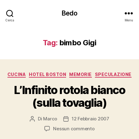
Bedo
Cerca
Menu
Tag:
bimbo Gigi
Categorie
CUCINA
HOTEL BOSTON
MEMORIE
SPECULAZIONE
L’Infinito rotola bianco
(sulla tovaglia)
Di
Marco
12 Febbraio 2007
Autore
Data
articolo
dell'articolo
su
Nessun commento
L’Infinito