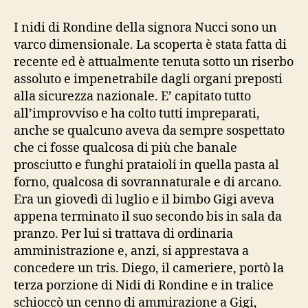
rotola
bianco
I nidi di Rondine della signora Nucci sono un
(sulla
varco dimensionale. La scoperta è stata fatta di
tovaglia)
recente ed è attualmente tenuta sotto un riserbo
assoluto e impenetrabile dagli organi preposti
alla sicurezza nazionale. E’ capitato tutto
all’improvviso e ha colto tutti impreparati,
anche se qualcuno aveva da sempre sospettato
che ci fosse qualcosa di più che banale
prosciutto e funghi prataioli in quella pasta al
forno, qualcosa di sovrannaturale e di arcano.
Era un giovedì di luglio e il bimbo Gigi aveva
appena terminato il suo secondo bis in sala da
pranzo. Per lui si trattava di ordinaria
amministrazione e, anzi, si apprestava a
concedere un tris. Diego, il cameriere, portò la
terza porzione di Nidi di Rondine e in tralice
schioccò un cenno di ammirazione a Gigi,