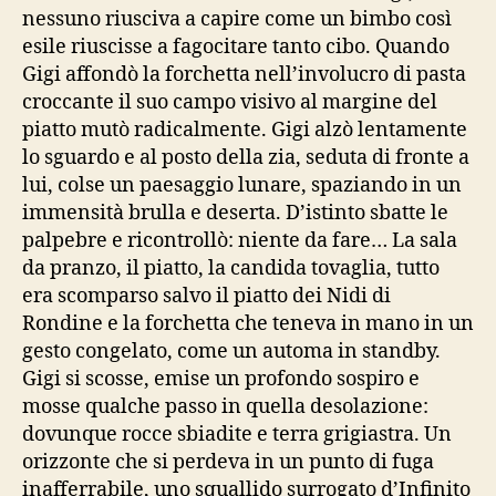
nessuno riusciva a capire come un bimbo così
esile riuscisse a fagocitare tanto cibo. Quando
Gigi affondò la forchetta nell’involucro di pasta
croccante il suo campo visivo al margine del
piatto mutò radicalmente. Gigi alzò lentamente
lo sguardo e al posto della zia, seduta di fronte a
lui, colse un paesaggio lunare, spaziando in un
immensità brulla e deserta. D’istinto sbatte le
palpebre e ricontrollò: niente da fare… La sala
da pranzo, il piatto, la candida tovaglia, tutto
era scomparso salvo il piatto dei Nidi di
Rondine e la forchetta che teneva in mano in un
gesto congelato, come un automa in standby.
Gigi si scosse, emise un profondo sospiro e
mosse qualche passo in quella desolazione:
dovunque rocce sbiadite e terra grigiastra. Un
orizzonte che si perdeva in un punto di fuga
inafferrabile, uno squallido surrogato d’Infinito