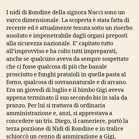
rotola
bianco
I nidi di Rondine della signora Nucci sono un
(sulla
varco dimensionale. La scoperta è stata fatta di
tovaglia)
recente ed è attualmente tenuta sotto un riserbo
assoluto e impenetrabile dagli organi preposti
alla sicurezza nazionale. E’ capitato tutto
all’improvviso e ha colto tutti impreparati,
anche se qualcuno aveva da sempre sospettato
che ci fosse qualcosa di più che banale
prosciutto e funghi prataioli in quella pasta al
forno, qualcosa di sovrannaturale e di arcano.
Era un giovedì di luglio e il bimbo Gigi aveva
appena terminato il suo secondo bis in sala da
pranzo. Per lui si trattava di ordinaria
amministrazione e, anzi, si apprestava a
concedere un tris. Diego, il cameriere, portò la
terza porzione di Nidi di Rondine e in tralice
schioccò un cenno di ammirazione a Gigi,