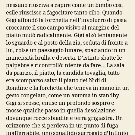
nessuno riusciva a capire come un bimbo così
esile riuscisse a fagocitare tanto cibo. Quando
Gigi affondò la forchetta nell’involucro di pasta
croccante il suo campo visivo al margine del
piatto mutò radicalmente. Gigi alzò lentamente
lo sguardo e al posto della zia, seduta di fronte a
lui, colse un paesaggio lunare, spaziando in un
immensità brulla e deserta. D’istinto sbatte le
palpebre e ricontrollò: niente da fare… La sala
da pranzo, il piatto, la candida tovaglia, tutto
era scomparso salvo il piatto dei Nidi di
Rondine e la forchetta che teneva in mano in un
gesto congelato, come un automa in standby.
Gigi si scosse, emise un profondo sospiro e
mosse qualche passo in quella desolazione:
dovunque rocce sbiadite e terra grigiastra. Un
orizzonte che si perdeva in un punto di fuga
inafferrabile, uno squallido surrogato d’Infinito