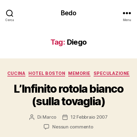
Bedo
Cerca
Menu
Tag:
Diego
Categorie
CUCINA
HOTEL BOSTON
MEMORIE
SPECULAZIONE
L’Infinito rotola bianco
(sulla tovaglia)
Di
Marco
12 Febbraio 2007
Autore
Data
articolo
dell'articolo
su
Nessun commento
L’Infinito