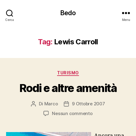
Bedo
Cerca
Menu
Tag:
Lewis Carroll
Categorie
TURISMO
Rodi e altre amenità
Di
Marco
9 Ottobre 2007
Autore
Data
articolo
dell'articolo
su
Nessun commento
Rodi
e
altre
Ancora una