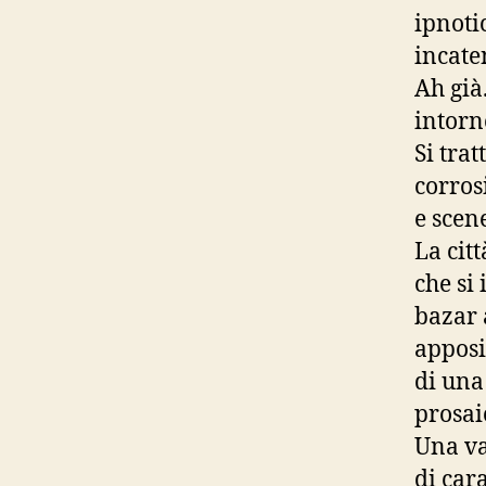
ipnoti
incate
Ah già
intorn
Si trat
corros
e scene
La cit
che si
bazar 
apposi
di una
prosai
Una va
di car