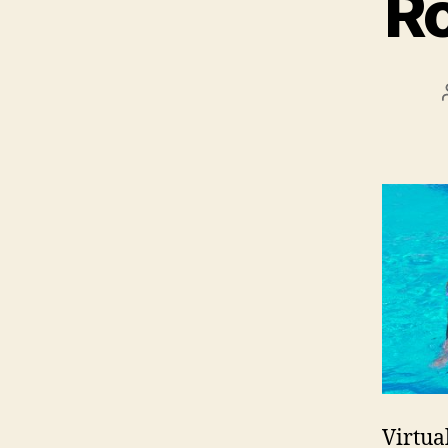
Ro
Virtua