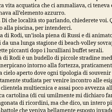
ca vita acquatica che ci ammaliava, ci teneva e
nava all’elemento azzurro.
. Di che località sto parlando, chiederete voi. 
o alla piscina, per intenderci.
ta di Rodi, un’isola piena di Russi e di animat
i da una lunga stagione di beach-volley sovr
tte piccanti dopo i luculliani buffet serali.
tà di Rodi è un budello di piccole stradine med
 inerpicano intorno alla fortezza, praticamen
a cielo aperto dove ogni tipologia di souvenir 
tamente studiata per venire incontro alle es
 clientela multiecnica e assai poco avvezza al
ca cartolina (di cui umilmente mi dichiaro fa
gonata di ricordini, ma che dico, un intero p
abattole che veniva bellamente esposto inva