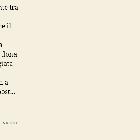
nte tra
e il
a
o dona
giata
i a
 post…
e
,
viaggi