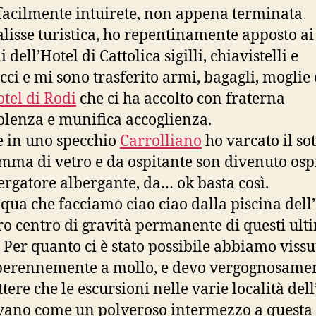
acilmente intuirete, non appena terminata
alisse turistica, ho repentinamente apposto ai
 dell’Hotel di Cattolica sigilli, chiavistelli e
cci e mi sono trasferito armi, bagagli, moglie e
tel di Rodi
che ci ha accolto con fraterna
lenza e munifica accoglienza.
 in uno specchio
Carrolliano
ho varcato il sot
mma di vetro e da ospitante son divenuto ospi
ergatore albergante, da… ok basta così.
 qua che facciamo ciao ciao dalla piscina dell’
tro centro di gravità permanente di questi ult
. Per quanto ci è stato possibile abbiamo vissu
perennemente a mollo, e devo vergognosame
ere che le escursioni nelle varie località dell
ano come un polveroso intermezzo a questa