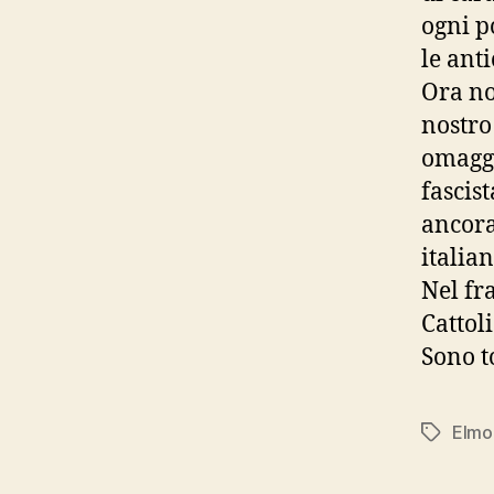
ogni p
le ant
Ora no
nostro
omaggi
fascis
ancora
italian
Nel fr
Cattol
Sono t
Elmo
Tag