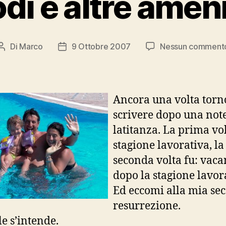
di e altre amen
Di
Marco
9 Ottobre 2007
Nessun comment
Autore
Data
articolo
dell'articolo
Ancora una volta torn
scrivere dopo una not
latitanza. La prima vol
stagione lavorativa, la
seconda volta fu: vac
dopo la stagione lavor
Ed eccomi alla mia se
resurrezione.
le s’intende.