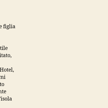
 figlia
tile
tato,
Hotel,
imi
to
nte
’isola