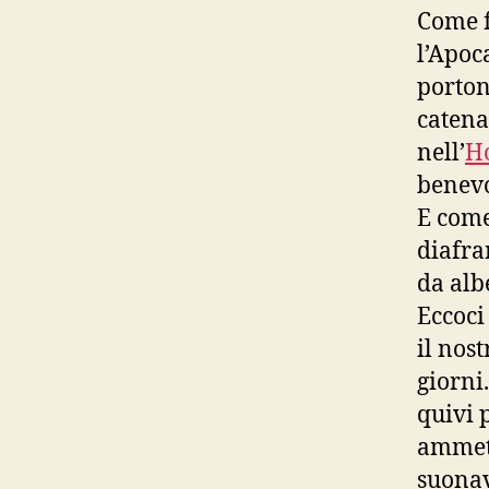
Come f
l’Apoc
portoni
catena
nell’
Ho
benevo
E come
diafra
da alb
Eccoci
il nos
giorni
quivi 
ammett
suonav