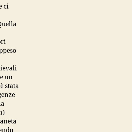
 ci
Quella
ori
appeso
ievali
te un
è stata
igenze
la
n)
ianeta
dendo