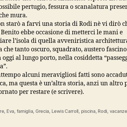
ossibile pertugio, fessura o scanalatura prese
iche mura.
n starò a farvi una storia di Rodi nè vi dirò ch
 Benito ebbe occasione di metterci le mani e
are l’isola di quella avveniristica architettur
ta che tanto oscuro, squadrato, austero fascin
 oggi al lungo porto, nella cosiddetta “passeg
a”.
attempo alcuni meravigliosi fatti sono accadut
ica, ma questa è un’altra storia, anzi un altro
ornato per restare (e scrivere).
re
,
Eva
,
famiglia
,
Grecia
,
Lewis Carroll
,
piscina
,
Rodi
,
vacanz