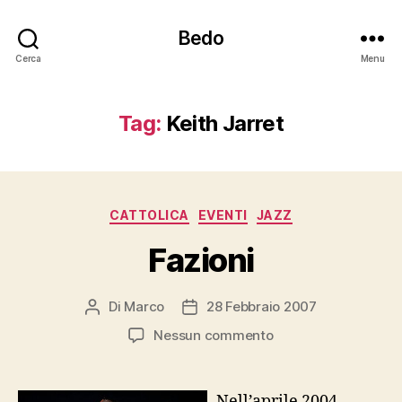
Bedo
Cerca
Menu
Tag:
Keith Jarret
Categorie
CATTOLICA
EVENTI
JAZZ
Fazioni
Di
Marco
28 Febbraio 2007
Autore
Data
articolo
dell'articolo
su
Nessun commento
Fazioni
Nell’aprile 2004