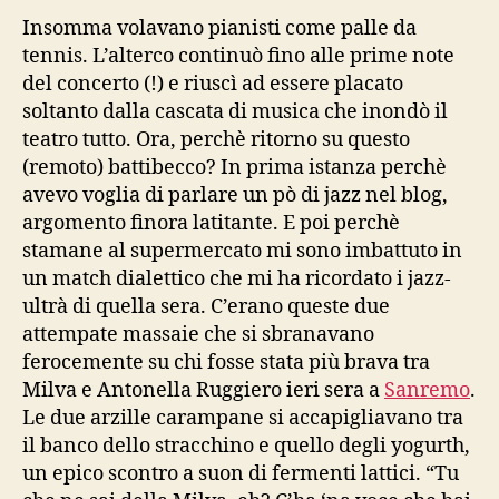
Insomma volavano pianisti come palle da
tennis. L’alterco continuò fino alle prime note
del concerto (!) e riuscì ad essere placato
soltanto dalla cascata di musica che inondò il
teatro tutto. Ora, perchè ritorno su questo
(remoto) battibecco? In prima istanza perchè
avevo voglia di parlare un pò di jazz nel blog,
argomento finora latitante. E poi perchè
stamane al supermercato mi sono imbattuto in
un match dialettico che mi ha ricordato i jazz-
ultrà di quella sera. C’erano queste due
attempate massaie che si sbranavano
ferocemente su chi fosse stata più brava tra
Milva e Antonella Ruggiero ieri sera a
Sanremo
.
Le due arzille carampane si accapigliavano tra
il banco dello stracchino e quello degli yogurth,
un epico scontro a suon di fermenti lattici. “Tu