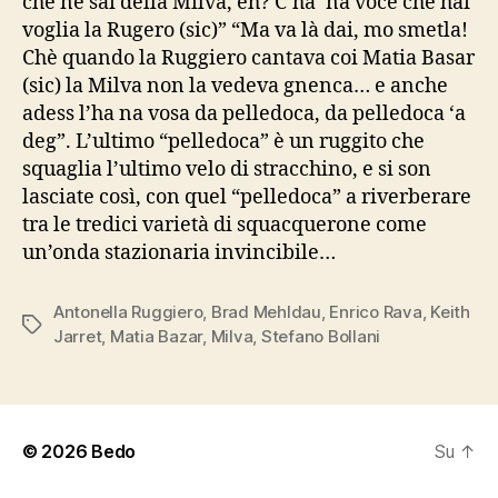
che ne sai della Milva, eh? C’ha ‘na voce che hai
voglia la Rugero (sic)” “Ma va là dai, mo smetla!
Chè quando la Ruggiero cantava coi Matia Basar
(sic) la Milva non la vedeva gnenca… e anche
adess l’ha na vosa da pelledoca, da pelledoca ‘a
deg”. L’ultimo “pelledoca” è un ruggito che
squaglia l’ultimo velo di stracchino, e si son
lasciate così, con quel “pelledoca” a riverberare
tra le tredici varietà di squacquerone come
un’onda stazionaria invincibile…
Antonella Ruggiero
,
Brad Mehldau
,
Enrico Rava
,
Keith
Tag
Jarret
,
Matia Bazar
,
Milva
,
Stefano Bollani
© 2026
Bedo
Su
↑