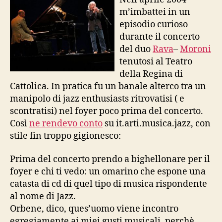
m’imbattei in un
episodio curioso
durante il concerto
del duo
Rava
–
Moroni
tenutosi al Teatro
della Regina di
Cattolica. In pratica fu un banale alterco tra un
manipolo di jazz enthusiasts ritrovatisi ( e
scontratisi) nel foyer poco prima del concerto.
Così
ne rendevo conto
su it.arti.musica.jazz, con
stile fin troppo gigionesco:
Prima del concerto prendo a bighellonare per il
foyer e chi ti vedo: un omarino che espone una
catasta di cd di quel tipo di musica rispondente
al nome di Jazz.
Orbene, dico, ques’uomo viene incontro
egregiamente ai miei gusti musicali, perchè