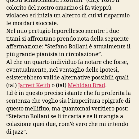
questi schiacciatasti nostrani” (cit.). Tosto il
colorito del nostro omarino si fa vieppiù
violaceo ed inizia un alterco di cui vi risparmio
le mordaci stoccate.
Nel mio pertugio leporellesco mentre i due
titani si affrontano prendo nota della seguente
affermazione: “Stefano Bollani è attualmente il
più grande pianista in circolazione”.
Al che un quarto individuo fa notare che forse,
eventualmente, nel ventaglio delle ipotesi,
esisterebbero valide alternative possibili quali
(tal)
Jarrett Keith
o (tal)
Mehldau Brad
.
Ed è in questo preciso istante che fu proferita la
sentenza che voglio sia l’imperitura epigrafe di
questo mellifluo, ma quantomai veritiero post:
“Stefano Bollani se li incarta e se li mangia a
colazione quei due, com’è vero che mi intendo
di Jazz”.