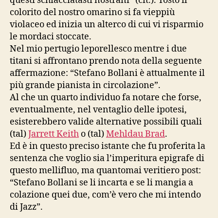
questi schiacciatasti nostrani” (cit.). Tosto il
colorito del nostro omarino si fa vieppiù
violaceo ed inizia un alterco di cui vi risparmio
le mordaci stoccate.
Nel mio pertugio leporellesco mentre i due
titani si affrontano prendo nota della seguente
affermazione: “Stefano Bollani è attualmente il
più grande pianista in circolazione”.
Al che un quarto individuo fa notare che forse,
eventualmente, nel ventaglio delle ipotesi,
esisterebbero valide alternative possibili quali
(tal)
Jarrett Keith
o (tal)
Mehldau Brad
.
Ed è in questo preciso istante che fu proferita la
sentenza che voglio sia l’imperitura epigrafe di
questo mellifluo, ma quantomai veritiero post:
“Stefano Bollani se li incarta e se li mangia a
colazione quei due, com’è vero che mi intendo
di Jazz”.