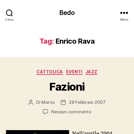
Bedo
Cerca
Menu
Tag:
Enrico Rava
Categorie
CATTOLICA
EVENTI
JAZZ
Fazioni
Di
Marco
28 Febbraio 2007
Autore
Data
articolo
dell'articolo
su
Nessun commento
Fazioni
Nell’aprile 2004