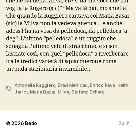
che ne sai della Milva, eh? C’ha ‘na voce che hai
voglia la Rugero (sic)” “Ma va là dai, mo smetla!
Chè quando la Ruggiero cantava coi Matia Basar
(sic) la Milva non la vedeva gnenca… e anche
adess l’ha na vosa da pelledoca, da pelledoca ‘a
deg”. L’ultimo “pelledoca” è un ruggito che
squaglia l’ultimo velo di stracchino, e si son
lasciate così, con quel “pelledoca” a riverberare
tra le tredici varietà di squacquerone come
un’onda stazionaria invincibile…
Antonella Ruggiero
,
Brad Mehldau
,
Enrico Rava
,
Keith
Tag
Jarret
,
Matia Bazar
,
Milva
,
Stefano Bollani
© 2026
Bedo
Su
↑