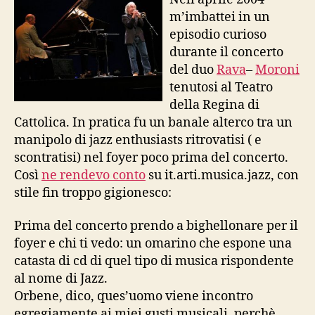
m’imbattei in un
episodio curioso
durante il concerto
del duo
Rava
–
Moroni
tenutosi al Teatro
della Regina di
Cattolica. In pratica fu un banale alterco tra un
manipolo di jazz enthusiasts ritrovatisi ( e
scontratisi) nel foyer poco prima del concerto.
Così
ne rendevo conto
su it.arti.musica.jazz, con
stile fin troppo gigionesco:
Prima del concerto prendo a bighellonare per il
foyer e chi ti vedo: un omarino che espone una
catasta di cd di quel tipo di musica rispondente
al nome di Jazz.
Orbene, dico, ques’uomo viene incontro
egregiamente ai miei gusti musicali, perchè