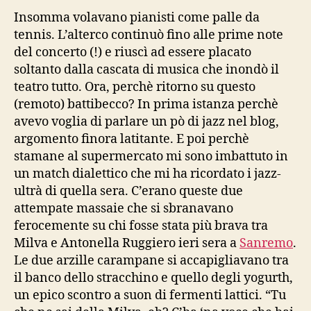
Insomma volavano pianisti come palle da
tennis. L’alterco continuò fino alle prime note
del concerto (!) e riuscì ad essere placato
soltanto dalla cascata di musica che inondò il
teatro tutto. Ora, perchè ritorno su questo
(remoto) battibecco? In prima istanza perchè
avevo voglia di parlare un pò di jazz nel blog,
argomento finora latitante. E poi perchè
stamane al supermercato mi sono imbattuto in
un match dialettico che mi ha ricordato i jazz-
ultrà di quella sera. C’erano queste due
attempate massaie che si sbranavano
ferocemente su chi fosse stata più brava tra
Milva e Antonella Ruggiero ieri sera a
Sanremo
.
Le due arzille carampane si accapigliavano tra
il banco dello stracchino e quello degli yogurth,
un epico scontro a suon di fermenti lattici. “Tu