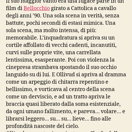
Il suo maggior vanto era una fugace parte in un
film di
Bellocchio
girato a Cattolica a cavallo
degli anni ’90. Una sola scena in verità, senza
battute, pochi secondi di estasi mimica. Una
sola scena, ma molto intensa, di più:
memorabile. L’inquadratura si apriva su un
cortile affollato di vecchi cadenti, incanutiti,
curvi sulle proprie vite, una carrellata
lentissima, esasperante. Poi con violenza la
cinepresa strambava spostando il suo occhio
languido su di lui. E Ollivud si apriva al dramma
come un arpeggio di chitarra repentino e
bellissimo, e vorticava al centro della scena
come un derviscio, e ad un tratto apriva le
braccia quasi liberato dalla soma esistenziale,
da ogni umano fallimento, e pareva… volare… e
librarsi leggero… su… su… lieve… fino alle
profondità nascoste del cielo.