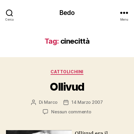
Bedo
Cerca
Menu
Tag:
cinecittà
Categorie
CATTOLICHINI
Ollivud
Di
Marco
14 Marzo 2007
Autore
Data
articolo
dell'articolo
su
Nessun commento
Ollivud
Ollivud era il