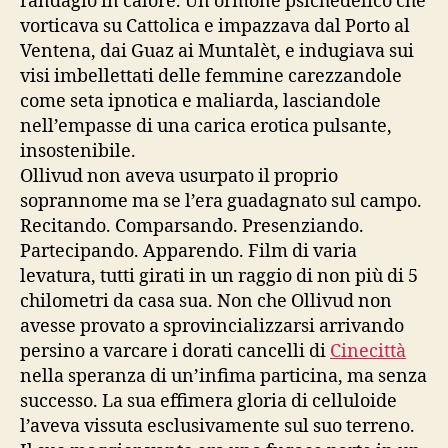
randagio in calore. Un ormone psichedelico che
vorticava su Cattolica e impazzava dal Porto al
Ventena, dai Guaz ai Muntalèt, e indugiava sui
visi imbellettati delle femmine carezzandole
come seta ipnotica e maliarda, lasciandole
nell’empasse di una carica erotica pulsante,
insostenibile.
Ollivud non aveva usurpato il proprio
soprannome ma se l’era guadagnato sul campo.
Recitando. Comparsando. Presenziando.
Partecipando. Apparendo. Film di varia
levatura, tutti girati in un raggio di non più di 5
chilometri da casa sua. Non che Ollivud non
avesse provato a sprovincializzarsi arrivando
persino a varcare i dorati cancelli di
Cinecittà
nella speranza di un’infima particina, ma senza
successo. La sua effimera gloria di celluloide
l’aveva vissuta esclusivamente sul suo terreno.