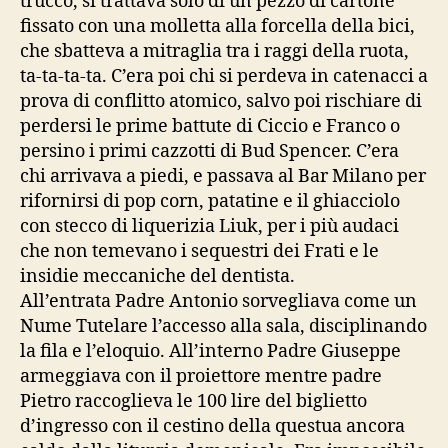
trucco, si trattava solo di un pezzo di cartone
fissato con una molletta alla forcella della bici,
che sbatteva a mitraglia tra i raggi della ruota,
ta-ta-ta-ta. C’era poi chi si perdeva in catenacci a
prova di conflitto atomico, salvo poi rischiare di
perdersi le prime battute di Ciccio e Franco o
persino i primi cazzotti di Bud Spencer. C’era
chi arrivava a piedi, e passava al Bar Milano per
rifornirsi di pop corn, patatine e il ghiacciolo
con stecco di liquerizia Liuk, per i più audaci
che non temevano i sequestri dei Frati e le
insidie meccaniche del dentista.
All’entrata Padre Antonio sorvegliava come un
Nume Tutelare l’accesso alla sala, disciplinando
la fila e l’eloquio. All’interno Padre Giuseppe
armeggiava con il proiettore mentre padre
Pietro raccoglieva le 100 lire del biglietto
d’ingresso con il cestino della questua ancora