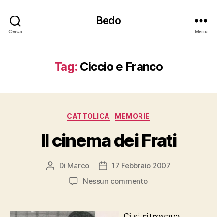
Bedo
Cerca
Menu
Tag:
Ciccio e Franco
Categorie
CATTOLICA
MEMORIE
Il cinema dei Frati
Di
Marco
17 Febbraio 2007
Autore
Data
articolo
dell'articolo
su
Nessun commento
Il
cinema
dei
Ci si ritrovava