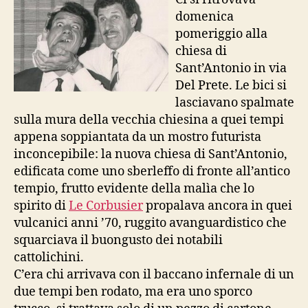
Frati
domenica
pomeriggio alla
chiesa di
Sant’Antonio in via
Del Prete. Le bici si
lasciavano spalmate
sulla mura della vecchia chiesina a quei tempi
appena soppiantata da un mostro futurista
inconcepibile: la nuova chiesa di Sant’Antonio,
edificata come uno sberleffo di fronte all’antico
tempio, frutto evidente della malìa che lo
spirito di
Le Corbusier
propalava ancora in quei
vulcanici anni ’70, ruggito avanguardistico che
squarciava il buongusto dei notabili
cattolichini.
C’era chi arrivava con il baccano infernale di un
due tempi ben rodato, ma era uno sporco