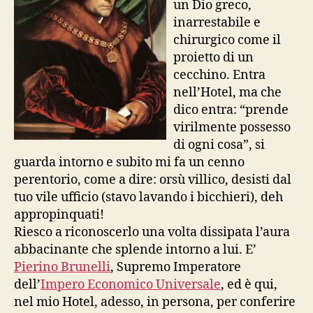
un Dio greco,
inarrestabile e
chirurgico come il
proietto di un
cecchino. Entra
nell’Hotel, ma che
dico entra: “prende
virilmente possesso
di ogni cosa”, si
guarda intorno e subito mi fa un cenno
perentorio, come a dire: orsù villico, desisti dal
tuo vile ufficio (stavo lavando i bicchieri), deh
appropinquati!
Riesco a riconoscerlo una volta dissipata l’aura
abbacinante che splende intorno a lui. E’
Pierino Brunelli
, Supremo Imperatore
dell’
Impero Economico Universale
, ed è qui,
nel mio Hotel, adesso, in persona, per conferire