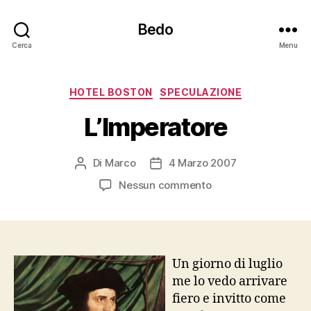
Bedo
Cerca
Menu
Categorie
HOTEL BOSTON
SPECULAZIONE
L’Imperatore
Di
Marco
4 Marzo 2007
Autore
Data
articolo
dell'articolo
su
Nessun commento
L’Imperatore
Un giorno di luglio
me lo vedo arrivare
fiero e invitto come