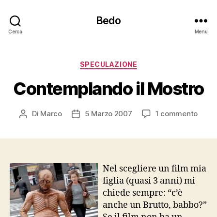
Bedo
Cerca
Menu
Categorie
SPECULAZIONE
Contemplando il Mostro
su
Di
Marco
5 Marzo 2007
1 commento
Autore
Data
Cont
articolo
dell'articolo
il
Most
Nel scegliere un film mia
figlia (quasi 3 anni) mi
chiede sempre: “c’è
anche un Brutto, babbo?”