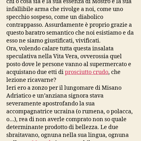
chi o cosa sia è la sua essenza di Mostro e la sua
infallibile arma che rivolge a noi, come uno
specchio sospeso, come un diabolico
contrappasso. Assurdamente è proprio grazie a
questo baratro semantico che noi esistiamo e da
esso ne siamo giustificati, vivificati.
Ora, volendo calare tutta questa insalata
speculativa nella Vita Vera, ovverossia quel
posto dove le persone vanno al supermercato e
acquistano due etti di
prosciutto crudo
, che
lezione ricavarne?
Ieri ero a zonzo per il lungomare di Misano
Adriatico e un’anziana signora stava
severamente apostrofando la sua
accompagnatrice ucraina (o rumena, o polacca,
o…), rea di non averle comprato non so quale
determinante prodotto di bellezza. Le due
sbraitavano, ognuna nella sua lingua, ognuna