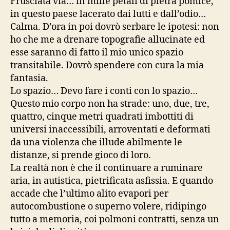
Frusciata via… in mille petali di pietra pomice,
in questo paese lacerato dai lutti e dall’odio…
Calma. D’ora in poi dovrò serbare le ipotesi: non
ho che me a drenare topografie allucinate ed
esse saranno di fatto il mio unico spazio
transitabile. Dovrò spendere con cura la mia
fantasia.
Lo spazio… Devo fare i conti con lo spazio…
Questo mio corpo non ha strade: uno, due, tre,
quattro, cinque metri quadrati imbottiti di
universi inaccessibili, arroventati e deformati
da una violenza che illude abilmente le
distanze, si prende gioco di loro.
La realtà non è che il continuare a ruminare
aria, in autistica, pietrificata asfissia. E quando
accade che l’ultimo alito evapori per
autocombustione o superno volere, ridipingo
tutto a memoria, coi polmoni contratti, senza un