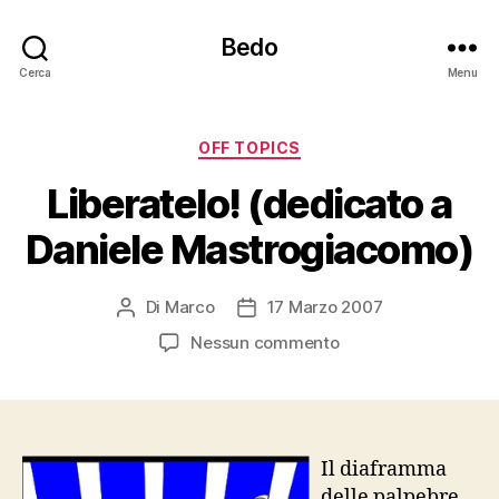
Bedo
Cerca
Menu
Categorie
OFF TOPICS
Liberatelo! (dedicato a
Daniele Mastrogiacomo)
Di
Marco
17 Marzo 2007
Autore
Data
articolo
dell'articolo
su
Nessun commento
Liberatelo!
(dedicato
a
Daniele
Mastrogiacomo)
Il diaframma
delle palpebre