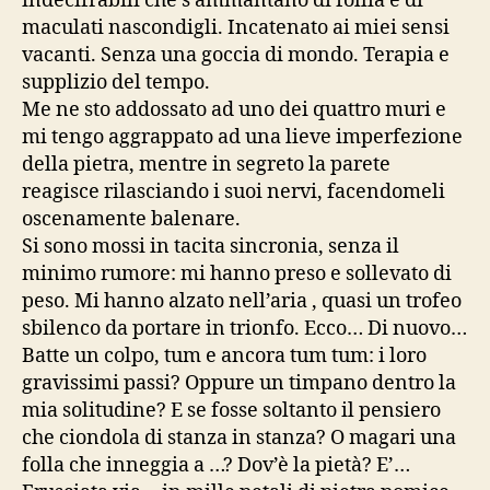
indecifrabili che s’ammantano di follia e di
maculati nascondigli. Incatenato ai miei sensi
vacanti. Senza una goccia di mondo. Terapia e
supplizio del tempo.
Me ne sto addossato ad uno dei quattro muri e
mi tengo aggrappato ad una lieve imperfezione
della pietra, mentre in segreto la parete
reagisce rilasciando i suoi nervi, facendomeli
oscenamente balenare.
Si sono mossi in tacita sincronia, senza il
minimo rumore: mi hanno preso e sollevato di
peso. Mi hanno alzato nell’aria , quasi un trofeo
sbilenco da portare in trionfo. Ecco… Di nuovo…
Batte un colpo, tum e ancora tum tum: i loro
gravissimi passi? Oppure un timpano dentro la
mia solitudine? E se fosse soltanto il pensiero
che ciondola di stanza in stanza? O magari una
folla che inneggia a …? Dov’è la pietà? E’…