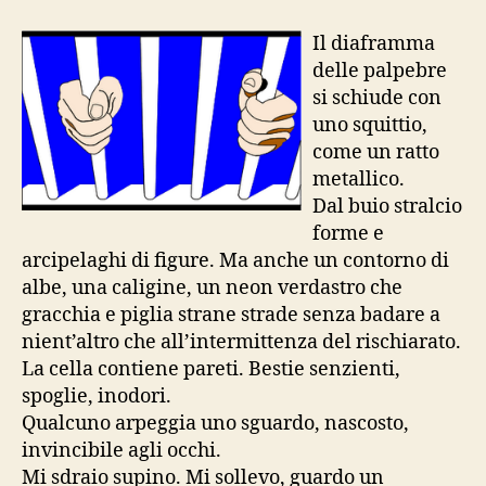
(dedicato
a
Il diaframma
Daniele
delle palpebre
Mastrogiacomo)
si schiude con
uno squittio,
come un ratto
metallico.
Dal buio stralcio
forme e
arcipelaghi di figure. Ma anche un contorno di
albe, una caligine, un neon verdastro che
gracchia e piglia strane strade senza badare a
nient’altro che all’intermittenza del rischiarato.
La cella contiene pareti. Bestie senzienti,
spoglie, inodori.
Qualcuno arpeggia uno sguardo, nascosto,
invincibile agli occhi.
Mi sdraio supino. Mi sollevo, guardo un