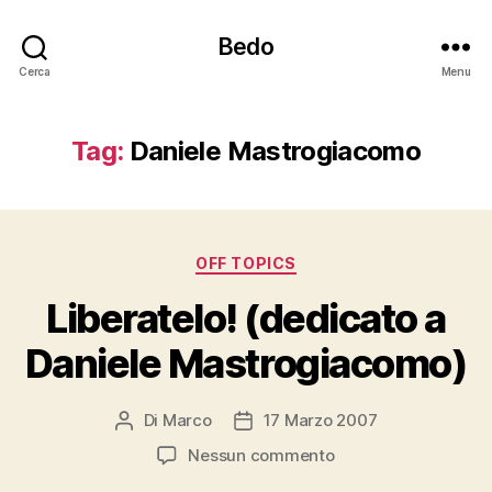
Bedo
Cerca
Menu
Tag:
Daniele Mastrogiacomo
Categorie
OFF TOPICS
Liberatelo! (dedicato a
Daniele Mastrogiacomo)
Di
Marco
17 Marzo 2007
Autore
Data
articolo
dell'articolo
su
Nessun commento
Liberatelo!