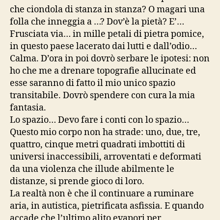
che ciondola di stanza in stanza? O magari una
folla che inneggia a …? Dov’è la pietà? E’…
Frusciata via… in mille petali di pietra pomice,
in questo paese lacerato dai lutti e dall’odio…
Calma. D’ora in poi dovrò serbare le ipotesi: non
ho che me a drenare topografie allucinate ed
esse saranno di fatto il mio unico spazio
transitabile. Dovrò spendere con cura la mia
fantasia.
Lo spazio… Devo fare i conti con lo spazio…
Questo mio corpo non ha strade: uno, due, tre,
quattro, cinque metri quadrati imbottiti di
universi inaccessibili, arroventati e deformati
da una violenza che illude abilmente le
distanze, si prende gioco di loro.
La realtà non è che il continuare a ruminare
aria, in autistica, pietrificata asfissia. E quando
accade che l’ultimo alito evapori per