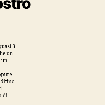
ostro
ntemplando
stro
quasi 3
che un
a un
ppure
 ditino
i
a di