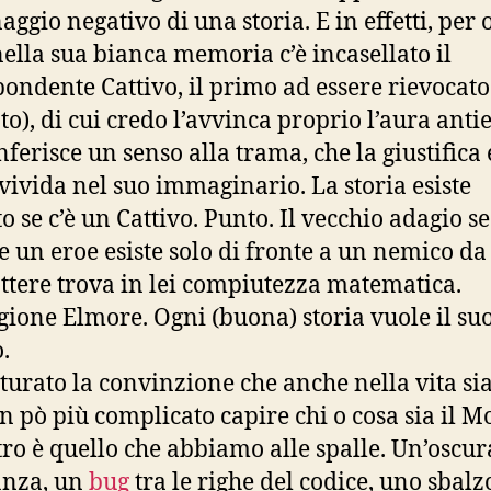
aggio negativo di una storia. E in effetti, per 
nella sua bianca memoria c’è incasellato il
pondente Cattivo, il primo ad essere rievocato
to), di cui credo l’avvinca proprio l’aura anti
ferisce un senso alla trama, che la giustifica 
vivida nel suo immaginario. La storia esiste
to se c’è un Cattivo. Punto. Il vecchio adagio 
le un eroe esiste solo di fronte a un nemico da
tere trova in lei compiutezza matematica.
gione Elmore. Ogni (buona) storia vuole il su
.
urato la convinzione che anche nella vita sia
un pò più complicato capire chi o cosa sia il M
tro è quello che abbiamo alle spalle. Un’oscur
nza, un
bug
tra le righe del codice, uno sbalz