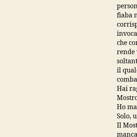
person
fiaba 
corris
invoca
che con
rende 
soltan
il qua
combat
Hai ra
Mostro
Ho mat
Solo, 
Il Mos
manca