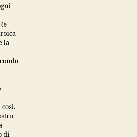
ogni
 (e
eroica
e la
secondo
o
 così.
ostro.
a
o di