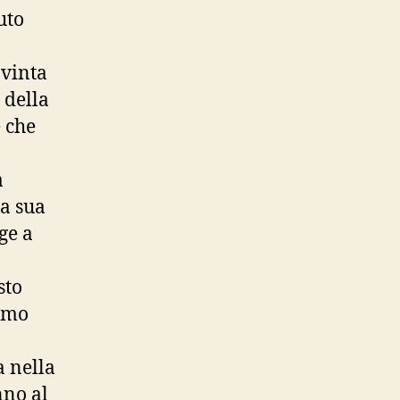
uto
 vinta
 della
 che
a
la sua
ge a
sto
iamo
a nella
nno al