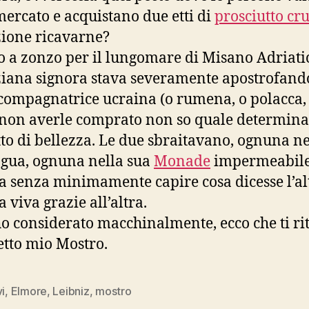
ercato e acquistano due etti di
prosciutto cr
zione ricavarne?
ro a zonzo per il lungomare di Misano Adriati
iana signora stava severamente apostrofand
compagnatrice ucraina (o rumena, o polacca,
 non averle comprato non so quale determin
to di bellezza. Le due sbraitavano, ognuna ne
ngua, ognuna nella sua
Monade
impermeabile
 senza minimamente capire cosa dicesse l’al
 viva grazie all’altra.
ho considerato macchinalmente, ecco che ti ri
etto mio Mostro.
vi
,
Elmore
,
Leibniz
,
mostro