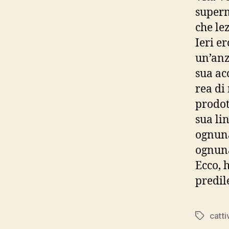
superm
che le
Ieri e
un’anz
sua ac
rea di
prodot
sua li
ognuna
ognuna
Ecco, 
predil
catti
Tag