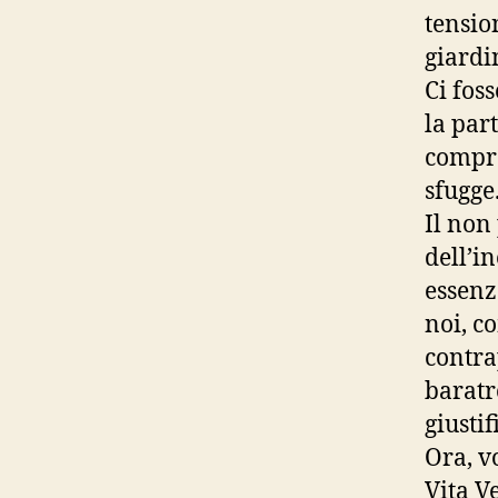
tensio
giardi
Ci fos
la par
compre
sfugge
Il non
dell’in
essenz
noi, c
contra
baratr
giustif
Ora, v
Vita V