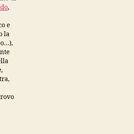
udo
,
co e
o la
 o…),
ante
lla
,
tra,
trovo