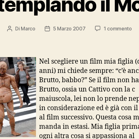
emplando il M
su
Di
Marco
5 Marzo 2007
1 commento
Autore
Data
Co
articolo
dell'articolo
il
Mo
Nel scegliere un film mia figlia (
anni) mi chiede sempre: “c’è an
Brutto, babbo?” Se il film non h
Brutto, ossia un Cattivo con la c
maiuscola, lei non lo prende ne
in considerazione ed è già con il
al film successivo. Questa cosa m
manda in estasi. Mia figlia prim
ogni altra cosa si appassiona al