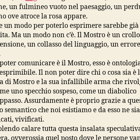
ne, un fulmineo vuoto nel paesaggio, un perd
no ove atroce la rosa appare.
se un modo per poterlo esprimere sarebbe già
tita. Ma un modo non c’è. Il Mostro è un crollo
nsione, un collasso del linguaggio, un errore
.
 poter comunicare è il Mostro, esso è ontologi
esprimibile. Il non poter dire chi o cosa sia è 
a di Mostro e la sua infallibile arma che rivol
ome uno specchio sospeso, come un diabolico
ppasso. Assurdamente è proprio grazie a que
o semantico che noi esistiamo e da esso ne s
icati, vivificati.
olendo calare tutta questa insalata speculativ
era, ovverossia quel posto dove le persone va