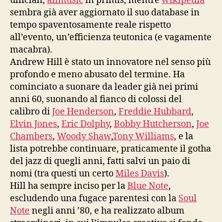
ufficiali,
allmusic
in primis, mentre
wikipedia
sembra già aver aggiornato il suo database in
tempo spaventosamente reale rispetto
all’evento, un’efficienza teutonica (e vagamente
macabra).
Andrew Hill è stato un innovatore nel senso più
profondo e meno abusato del termine. Ha
cominciato a suonare da leader già nei primi
anni 60, suonando al fianco di colossi del
calibro di
Joe Henderson
,
Freddie Hubbard
,
Elvin Jones
,
Eric Dolphy
,
Bobby Hutcherson
,
Joe
Chambers
,
Woody Shaw
,
Tony Williams
, e la
lista potrebbe continuare, praticamente il gotha
del jazz di quegli anni, fatti salvi un paio di
nomi (tra questi un certo
Miles Davis
).
Hill ha sempre inciso per la
Blue Note
,
escludendo una fugace parentesi con la
Soul
Note
negli anni ’80, e ha realizzato album