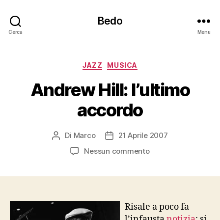
Bedo
Cerca
Menu
Categorie
JAZZ
MUSICA
Andrew Hill: l’ultimo
accordo
Di
Marco
21 Aprile 2007
Autore
Data
articolo
dell'articolo
su
Nessun commento
Andrew
Hill:
l’ultimo
accordo
Risale a poco fa
l’infausta
notizia
: si