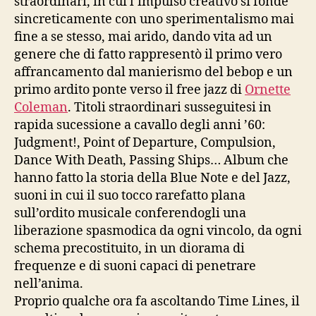
straordinari, in cui l’impulso creativo si fonde
sincreticamente con uno sperimentalismo mai
fine a se stesso, mai arido, dando vita ad un
genere che di fatto rappresentò il primo vero
affrancamento dal manierismo del bebop e un
primo ardito ponte verso il free jazz di
Ornette
Coleman
. Titoli straordinari susseguitesi in
rapida sucessione a cavallo degli anni ’60:
Judgment!, Point of Departure, Compulsion,
Dance With Death, Passing Ships… Album che
hanno fatto la storia della Blue Note e del Jazz,
suoni in cui il suo tocco rarefatto plana
sull’ordito musicale conferendogli una
liberazione spasmodica da ogni vincolo, da ogni
schema precostituito, in un diorama di
frequenze e di suoni capaci di penetrare
nell’anima.
Proprio qualche ora fa ascoltando Time Lines, il