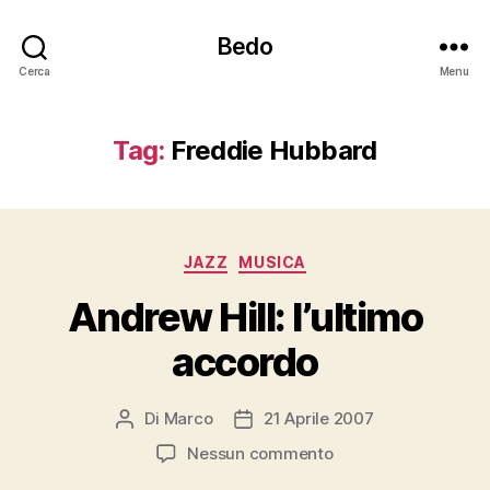
Bedo
Cerca
Menu
Tag:
Freddie Hubbard
Categorie
JAZZ
MUSICA
Andrew Hill: l’ultimo
accordo
Di
Marco
21 Aprile 2007
Autore
Data
articolo
dell'articolo
su
Nessun commento
Andrew