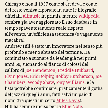
Chicago e non il 1937 come si credeva e come
del resto veniva riportato in tutte le biografie
ufficiali,
allmusic
in primis, mentre
wikipedia
sembra già aver aggiornato il suo database in
tempo spaventosamente reale rispetto
all’evento, un’efficienza teutonica (e vagamente
macabra).
Andrew Hill è stato un innovatore nel senso più
profondo e meno abusato del termine. Ha
cominciato a suonare da leader già nei primi
anni 60, suonando al fianco di colossi del
calibro di
Joe Henderson
,
Freddie Hubbard
,
Elvin Jones
,
Eric Dolphy
,
Bobby Hutcherson
,
Joe
Chambers
,
Woody Shaw
,
Tony Williams
, e la
lista potrebbe continuare, praticamente il gotha
del jazz di quegli anni, fatti salvi un paio di
nomi (tra questi un certo
Miles Davis
).
Hill ha sempre inciso per la
Blue Note
,