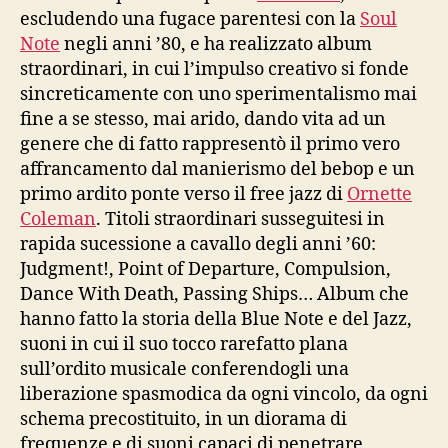
escludendo una fugace parentesi con la
Soul
Note
negli anni ’80, e ha realizzato album
straordinari, in cui l’impulso creativo si fonde
sincreticamente con uno sperimentalismo mai
fine a se stesso, mai arido, dando vita ad un
genere che di fatto rappresentò il primo vero
affrancamento dal manierismo del bebop e un
primo ardito ponte verso il free jazz di
Ornette
Coleman
. Titoli straordinari susseguitesi in
rapida sucessione a cavallo degli anni ’60:
Judgment!, Point of Departure, Compulsion,
Dance With Death, Passing Ships… Album che
hanno fatto la storia della Blue Note e del Jazz,
suoni in cui il suo tocco rarefatto plana
sull’ordito musicale conferendogli una
liberazione spasmodica da ogni vincolo, da ogni
schema precostituito, in un diorama di
frequenze e di suoni capaci di penetrare