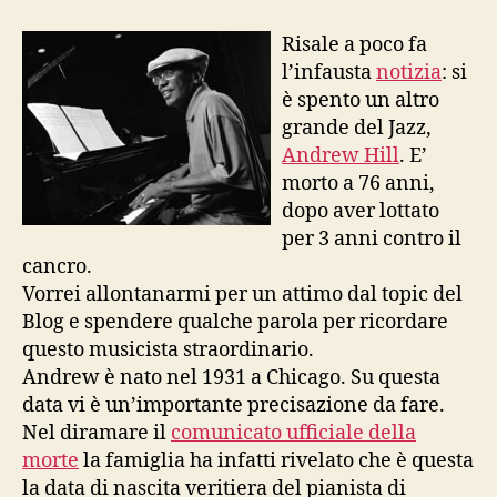
Hill:
l’ultimo
Risale a poco fa
accordo
l’infausta
notizia
: si
è spento un altro
grande del Jazz,
Andrew Hill
. E’
morto a 76 anni,
dopo aver lottato
per 3 anni contro il
cancro.
Vorrei allontanarmi per un attimo dal topic del
Blog e spendere qualche parola per ricordare
questo musicista straordinario.
Andrew è nato nel 1931 a Chicago. Su questa
data vi è un’importante precisazione da fare.
Nel diramare il
comunicato ufficiale della
morte
la famiglia ha infatti rivelato che è questa
la data di nascita veritiera del pianista di