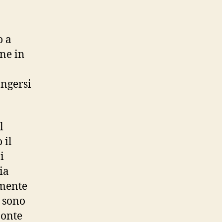
o a
ene in
angersi
l
 il
i
ia
amente
è sono
ponte