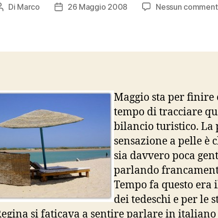
Di
Marco
26 Maggio 2008
Nessun comment
Autore
Data
articolo
dell'articolo
Maggio sta per finire 
tempo di tracciare q
bilancio turistico. La
sensazione a pelle è c
sia davvero poca gent
parlando francament
Tempo fa questo era 
dei tedeschi e per le 
egina si faticava a sentire parlare in italiano