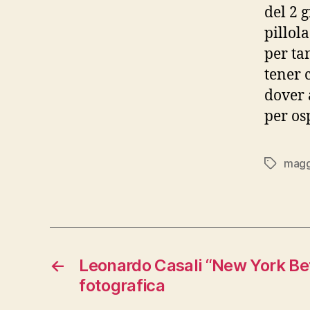
del 2 
pillol
per ta
tener 
dover 
per os
magg
Tag
←
Leonardo Casali “New York Be
fotografica