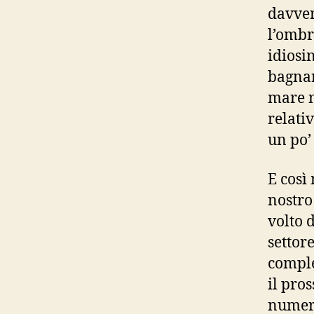
davver
l’ombr
idiosin
bagnar
mare n
relati
un po’
E così
nostro
volto 
settor
comple
il pro
numero