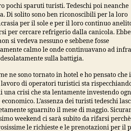
o pochi sparuti turisti. Tedeschi poi neanche
a. Di solito sono ben riconoscibili per la loro
crasia per il sole e per il loro continuo anelit
si per cercare refrigerio dalla canicola. Ebb
on si vedeva nessuno e sebbene fosse
vamente calmo le onde continuavano ad infr
 desolatamente sulla battigia.
 me ne sono tornato in hotel e ho pensato che i
 lavoro di operatori turistici sta rispecchiando
di una crisi che sta lentamente investendo ogn
e economico. L’assenza dei turisti tedeschi lasc
tamente sguarnito il mese di maggio. Sicur
ssimo weekend ci sarà subito da rifarsi perch
sissime le richieste e le prenotazioni per il 