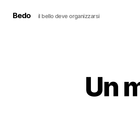
Bedo
il bello deve organizzarsi
Un m