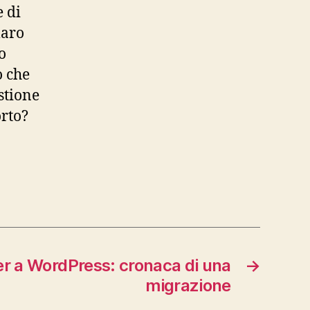
e di
maro
o
o che
stione
orto?
r a WordPress: cronaca di una
→
migrazione