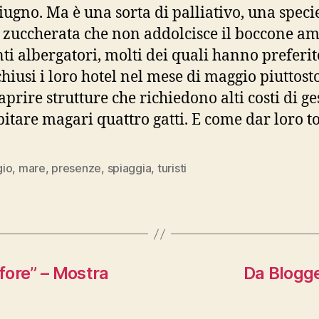
giugno. Ma è una sorta di palliativo, una speci
a zuccherata che non addolcisce il boccone a
nti albergatori, molti dei quali hanno preferit
chiusi i loro hotel nel mese di maggio piuttost
aprire strutture che richiedono alti costi di ge
pitare magari quattro gatti. E come dar loro t
io
,
mare
,
presenze
,
spiaggia
,
turisti
fore” – Mostra
Da Blogge