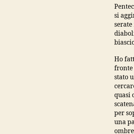
Pentec
si agg
serate
diabol
biascic
Ho fat
fronte
stato 
cercar
quasi 
scaten
per so
una pa
ombrel