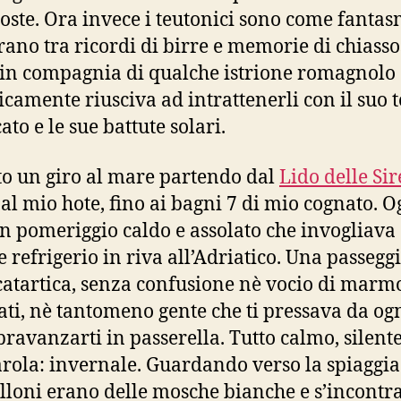
oste. Ora invece i teutonici sono come fantas
irano tra ricordi di birre e memorie di chiasso
 in compagnia di qualche istrione romagnolo
icamente riusciva ad intrattenerli con il suo 
ato e le sue battute solari.
to un giro al mare partendo dal
Lido delle Si
 al mio hote, fino ai bagni 7 di mio cognato. O
un pomeriggio caldo e assolato che invogliava
e refrigerio in riva all’Adriatico. Una passegg
catartica, senza confusione nè vocio di marm
ati, nè tantomeno gente che ti pressava da ogn
pravanzarti in passerella. Tutto calmo, silente
rola: invernale. Guardando verso la spiaggia 
loni erano delle mosche bianche e s’incont