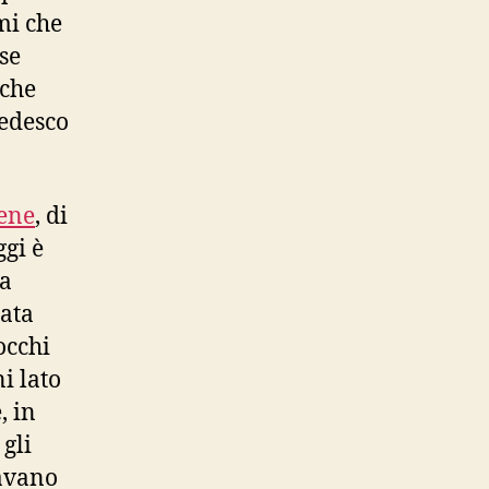
mi che
se
 che
tedesco
rene
, di
ggi è
 a
iata
occhi
i lato
, in
gli
ravano