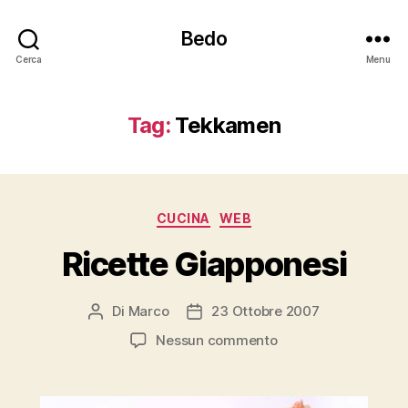
Bedo
Cerca
Menu
Tag:
Tekkamen
Categorie
CUCINA
WEB
Ricette Giapponesi
Di
Marco
23 Ottobre 2007
Autore
Data
articolo
dell'articolo
su
Nessun commento
Ricette
Giapponesi