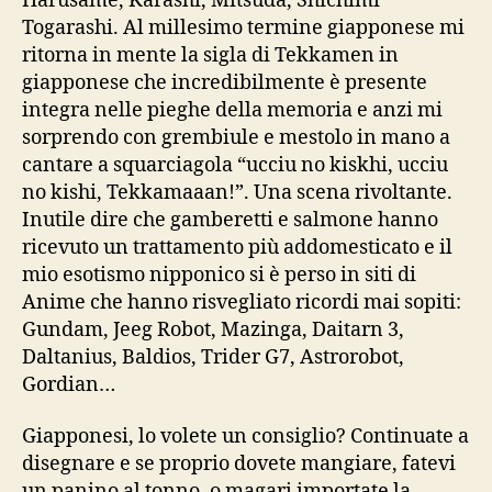
Harusame, Karashi, Mitsuda, Shichimi
Togarashi. Al millesimo termine giapponese mi
ritorna in mente la sigla di Tekkamen in
giapponese che incredibilmente è presente
integra nelle pieghe della memoria e anzi mi
sorprendo con grembiule e mestolo in mano a
cantare a squarciagola “ucciu no kiskhi, ucciu
no kishi, Tekkamaaan!”. Una scena rivoltante.
Inutile dire che gamberetti e salmone hanno
ricevuto un trattamento più addomesticato e il
mio esotismo nipponico si è perso in siti di
Anime che hanno risvegliato ricordi mai sopiti:
Gundam, Jeeg Robot, Mazinga, Daitarn 3,
Daltanius, Baldios, Trider G7, Astrorobot,
Gordian…
Giapponesi, lo volete un consiglio? Continuate a
disegnare e se proprio dovete mangiare, fatevi
un panino al tonno, o magari importate la