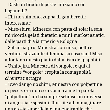
– Dashi di brodo di pesce: iniziamo coi
baganelli?
– Ebi no suimono, zuppa di gamberetti:
interessante
– Miso-shiru, Minestra con pasta di soia: la soia
mi ricorda gelati dietetici e mini-market asiatici
dalle parti di Via Irnerio a Bologna
– Satsurna-jiru, Minestra con miso, pollo e
verdure: straziante dilemma su cosa sia il Miso
allontana questo piatto dalla lista dei papabili
– Ushio-jiru, Minestra di vongole, e qui al
termine “vongole” crepita la romagnolità
ch’entro mi rugge
– Uwo dango no shiru, Minestra con polpettine
di pesce: ora non so a voi ma a me la parola
“polpettine” mi ha sempre schiuso un universo
di angoscia e spasimi. Riuscite ad immaginare
una crosta superficiale impenetrabile che