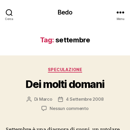
Bedo
Cerca
Menu
Tag:
settembre
Categorie
SPECULAZIONE
Dei molti domani
Di
Marco
4 Settembre 2008
Autore
Data
articolo
dell'articolo
su
Nessun commento
Dei
molti
domani
Settembre è una diaspora di suoni, un rotolare