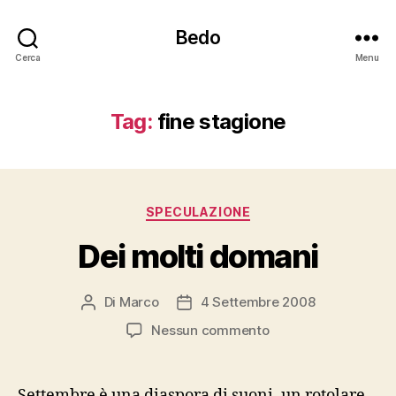
Bedo
Cerca
Menu
Tag:
fine stagione
Categorie
SPECULAZIONE
Dei molti domani
Di
Marco
4 Settembre 2008
Autore
Data
articolo
dell'articolo
su
Nessun commento
Dei
molti
domani
Settembre è una diaspora di suoni, un rotolare