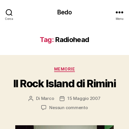
Bedo
Cerca
Menu
Tag:
Radiohead
Categorie
MEMORIE
Il Rock Island di Rimini
Di
Marco
15 Maggio 2007
Autore
Data
articolo
dell'articolo
su
Nessun commento
Il
Rock
Island