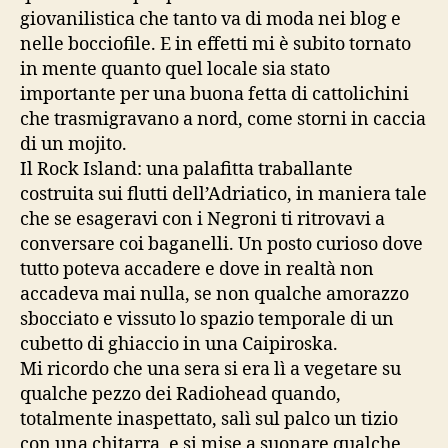
giovanilistica che tanto va di moda nei blog e
nelle bocciofile. E in effetti mi è subito tornato
in mente quanto quel locale sia stato
importante per una buona fetta di cattolichini
che trasmigravano a nord, come storni in caccia
di un mojito.
Il Rock Island: una palafitta traballante
costruita sui flutti dell’Adriatico, in maniera tale
che se esageravi con i Negroni ti ritrovavi a
conversare coi baganelli. Un posto curioso dove
tutto poteva accadere e dove in realtà non
accadeva mai nulla, se non qualche amorazzo
sbocciato e vissuto lo spazio temporale di un
cubetto di ghiaccio in una Caipiroska.
Mi ricordo che una sera si era lì a vegetare su
qualche pezzo dei Radiohead quando,
totalmente inaspettato, salì sul palco un tizio
con una chitarra, e si mise a suonare qualche