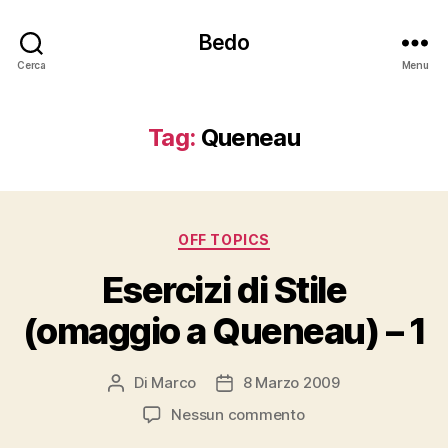
Bedo
Cerca
Menu
Tag:
Queneau
Categorie
OFF TOPICS
Esercizi di Stile
(omaggio a Queneau) – 1
Di
Marco
8 Marzo 2009
Autore
Data
articolo
dell'articolo
su
Nessun commento
Esercizi