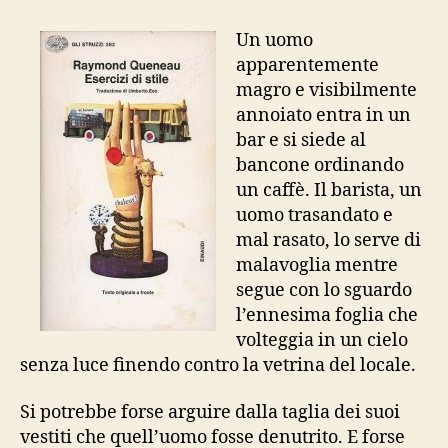
di
Stile
Un uomo
(omaggio
apparentemente
a
magro e visibilmente
Queneau)
annoiato entra in un
–
bar e si siede al
1
bancone ordinando
un caffè. Il barista, un
uomo trasandato e
mal rasato, lo serve di
malavoglia mentre
segue con lo sguardo
l’ennesima foglia che
volteggia in un cielo
senza luce finendo contro la vetrina del locale.
Si potrebbe forse arguire dalla taglia dei suoi
vestiti che quell’uomo fosse denutrito. E forse