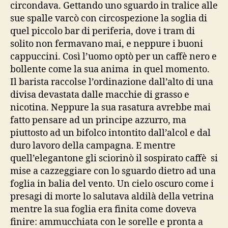
circondava. Gettando uno sguardo in tralice alle
sue spalle varcò con circospezione la soglia di
quel piccolo bar di periferia, dove i tram di
solito non fermavano mai, e neppure i buoni
cappuccini. Così l’uomo optò per un caffè nero e
bollente come la sua anima in quel momento.
Il barista raccolse l’ordinazione dall’alto di una
divisa devastata dalle macchie di grasso e
nicotina. Neppure la sua rasatura avrebbe mai
fatto pensare ad un principe azzurro, ma
piuttosto ad un bifolco intontito dall’alcol e dal
duro lavoro della campagna. E mentre
quell’elegantone gli sciorinò il sospirato caffè si
mise a cazzeggiare con lo sguardo dietro ad una
foglia in balia del vento. Un cielo oscuro come i
presagi di morte lo salutava aldilà della vetrina
mentre la sua foglia era finita come doveva
finire: ammucchiata con le sorelle e pronta a