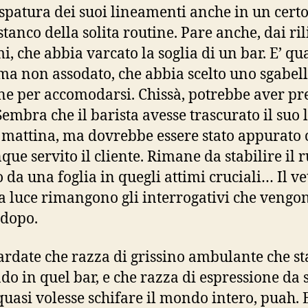
espatura dei suoi lineamenti anche in un cert
tanco della solita routine. Pare anche, dai ril
i, che abbia varcato la soglia di un bar. E’ qu
 ma non assodato, che abbia scelto uno sgabell
e per accomodarsi. Chissà, potrebbe aver pr
 Sembra che il barista avesse trascurato il suo 
 mattina, ma dovrebbe essere stato appurato 
ue servito il cliente. Rimane da stabilire il 
o da una foglia in quegli attimi cruciali… Il ve
la luce rimangono gli interrogativi che vengo
 dopo.
rdate che razza di grissino ambulante che st
do in quel bar, e che razza di espressione da 
quasi volesse schifare il mondo intero, puah. E