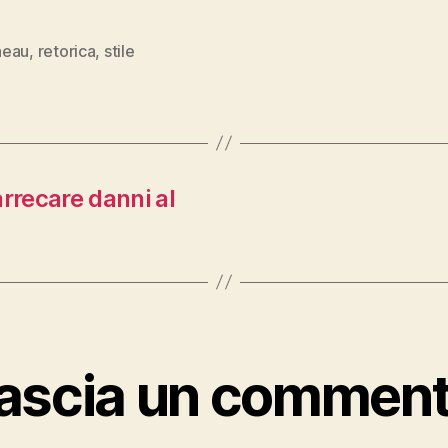
neau
,
retorica
,
stile
rrecare danni al
ascia un commen