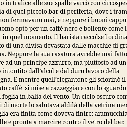
o in tralice alle sue spalle varcò con circosp
ia di quel piccolo bar di periferia, dove i tram
 non fermavano mai, e neppure i buoni cappuc
’uomo optò per un caffè nero e bollente come 
in quel momento. Il barista raccolse l’ordin
lto di una divisa devastata dalle macchie di gr
na. Neppure la sua rasatura avrebbe mai fatt
e ad un principe azzurro, ma piuttosto ad un
 intontito dall’alcol e dal duro lavoro della
na. E mentre quell’elegantone gli sciorinò il
ato caffè si mise a cazzeggiare con lo sguardo
 foglia in balia del vento. Un cielo oscuro com
i di morte lo salutava aldilà della vetrina me
glia era finita come doveva finire: ammucchi
lle e pronta a marcire contro il vetro del bar.