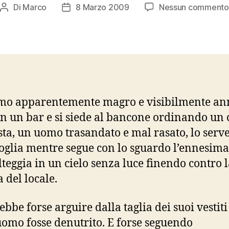
Di
Marco
8 Marzo 2009
Nessun commento
Autore
Data
articolo
dell'articolo
mo apparentemente magro e visibilmente an
in un bar e si siede al bancone ordinando un c
ista, un uomo trasandato e mal rasato, lo serve
glia mentre segue con lo sguardo l’ennesima
lteggia in un cielo senza luce finendo contro 
 del locale.
ebbe forse arguire dalla taglia dei suoi vestiti
uomo fosse denutrito. E forse seguendo