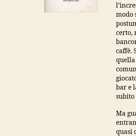
l’incr
modo s
postum
certo,
bancon
caffè.
quella
comunq
giocat
bar e 
subito
Ma gua
entran
quasi 