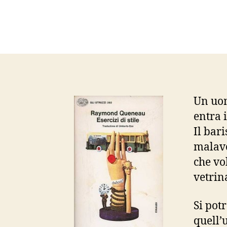
Un uo
entra 
Il bar
malavo
che vo
vetrina
Si potr
quell’