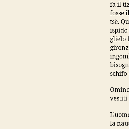
fa il 
fosse i
tsè. Q
ispido
glielo 
gironz
ingomb
bisogn
schifo
Omino 
vestiti
L’uomo
la nau