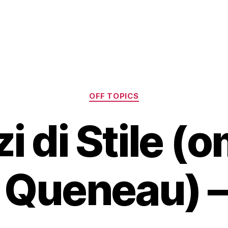
Categorie
OFF TOPICS
zi di Stile (
 Queneau) –