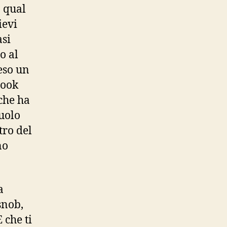
o qual
ievi
asi
o al
eso un
look
che ha
ruolo
tro del
no
a
snob,
 che ti