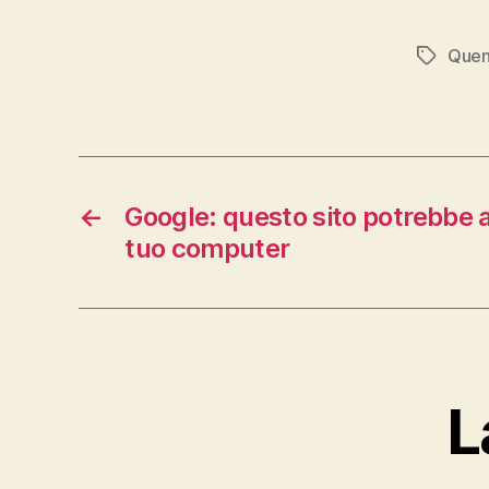
Que
Tag
←
Google: questo sito potrebbe a
tuo computer
L