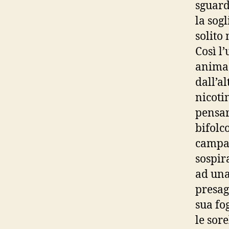
sguard
la sogl
solito
Così l
anima 
dall’a
nicoti
pensar
bifolco
campag
sospir
ad una
presag
sua fo
le sore