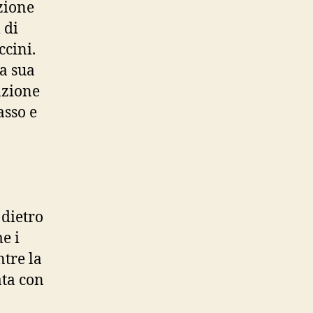
ezione
 di
cini.
la sua
azione
asso e
o
 dietro
e i
ntre la
ata con