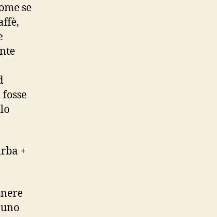
come se
affè,
e
nte
d
 fosse
llo
arba +
enere
 uno