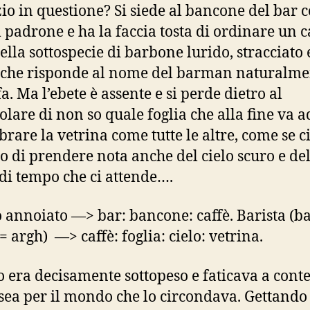
tizio in questione? Si siede al bancone del bar 
l padrone e ha la faccia tosta di ordinare un c
uella sottospecie di barbone lurido, stracciato 
 che risponde al nome del barman naturalme
fa. Ma l’ebete è assente e si perde dietro al
olare di non so quale foglia che alla fine va a
rare la vetrina come tutte le altre, come se ci
o di prendere nota anche del cielo scuro e de
 di tempo che ci attende….
annoiato —> bar: bancone: caffè. Barista (b
 = argh) —> caffè: foglia: cielo: vetrina.
 era decisamente sottopeso e faticava a cont
sea per il mondo che lo circondava. Gettando