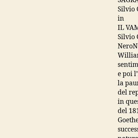
SAGRA
Silvio 
in
IL VA
Silvio 
NeroNo
Willia
sentim
e poi l
la paur
del re
in que
del 18
Goethe
success