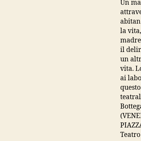
Un ma
attrav
abitano
la vit
madre,
il del
un alt
vita. 
ai lab
questo
teatra
Botteg
(VENE
PIAZZ
Teatro