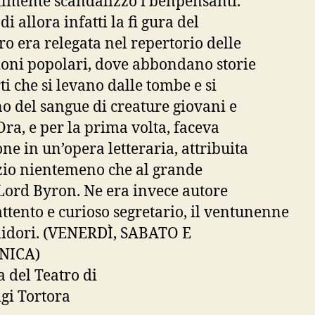
lmente scandalizzò i benpensanti.
i allora infatti la fi gura del
o era relegata nel repertorio delle
ioni popolari, dove abbondano storie
ti che si levano dalle tombe e si
o del sangue di creature giovani e
 Ora, e per la prima volta, faceva
one in un’opera letteraria, attribuita
izio nientemeno che al grande
Lord Byron. Ne era invece autore
 attento e curioso segretario, il ventunenne
lidori. (VENERDÌ, SABATO E
NICA)
a del Teatro di
igi Tortora