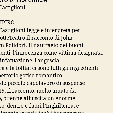
TO DELLA CHIESA
Castiglioni
MPIRO
Castiglioni legge e interpreta per
tteTeatro il racconto di John
m Polidori. Il naufragio dei buoni
enti, l’innocenza come vittima designata;
’infatuazione, l’angoscia,
a e la follìa: ci sono tutti gli ingredienti
pertorio gotico romantico
sto piccolo capolavoro di suspense
19. Il racconto, molto amato da
, ottenne all’uscita un enorme
o, dentro e fuori l’Inghilterra, e