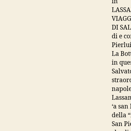
in
LASSA
VIAGG
DI SA
di e c
Pierlu
La Bot
in que
Salvat
straor
napole
Lassam
‘a san 
della 
San Pi