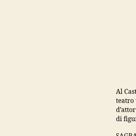
Al Cas
teatro
d’atto
di fig