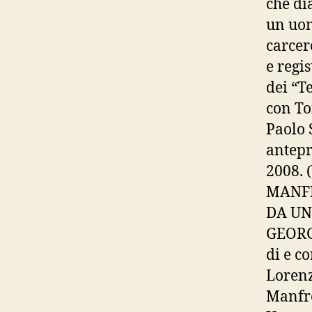
che di
un uom
carcere
e regis
dei “Te
con To
Paolo S
antepr
2008.
MANF
DA UN
GEOR
di e c
Lorenz
Manfr