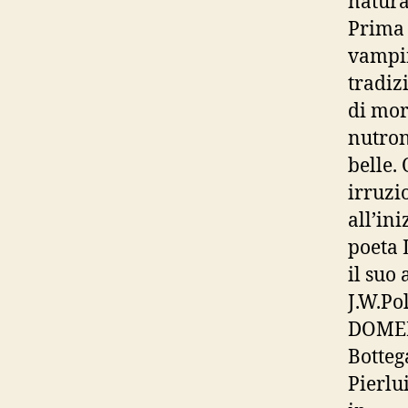
natura
Prima d
vampir
tradiz
di mor
nutron
belle.
irruzi
all’in
poeta 
il suo
J.W.Po
DOME
Botteg
Pierlu