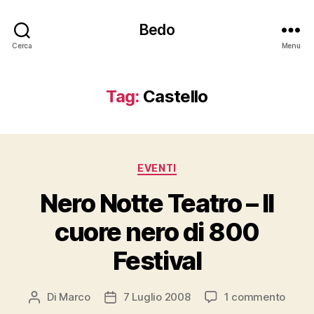
Bedo
Cerca
Menu
Tag:
Castello
Categorie
EVENTI
Nero Notte Teatro – Il
cuore nero di 800
Festival
su
Di
Marco
7 Luglio 2008
1 commento
Autore
Data
Nero
articolo
dell'articolo