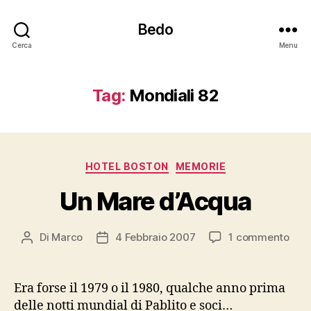
Bedo
Cerca
Menu
Tag:
Mondiali 82
Categorie
HOTEL BOSTON
MEMORIE
Un Mare d’Acqua
su
Di
Marco
4 Febbraio 2007
1 commento
Autore
Data
Un
articolo
dell'articolo
Mar
d’Ac
Era forse il 1979 o il 1980, qualche anno prima
delle notti mundial di Pablito e soci…